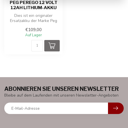
PEG PEREGO 12 VOLT
12AH LITHIUM-AKKU
Dies ist ein originaler
Ersatzakku der Marke Peg
Pérego mit einer Kapazität
€109,00
von ...
Auf Lager
ABONNIEREN SIE UNSEREN NEWSLETTER
Bleibe auf dem Laufenden mit unseren Newsletter-Angeboten