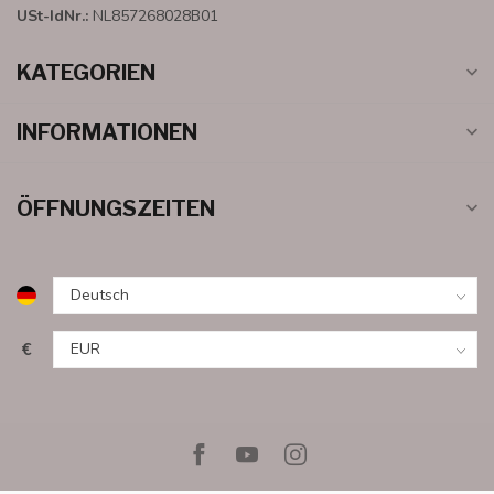
USt-IdNr.:
NL857268028B01
KATEGORIEN
INFORMATIONEN
ÖFFNUNGSZEITEN
€