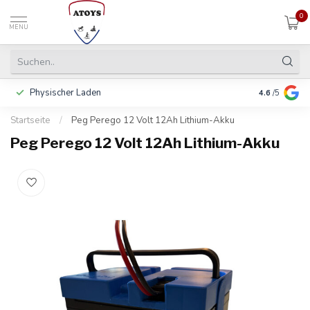
0
MENU
Physischer Laden
In 3 Raten 
4.6
/5
Startseite
/
Peg Perego 12 Volt 12Ah Lithium-Akku
Peg Perego 12 Volt 12Ah Lithium-Akku