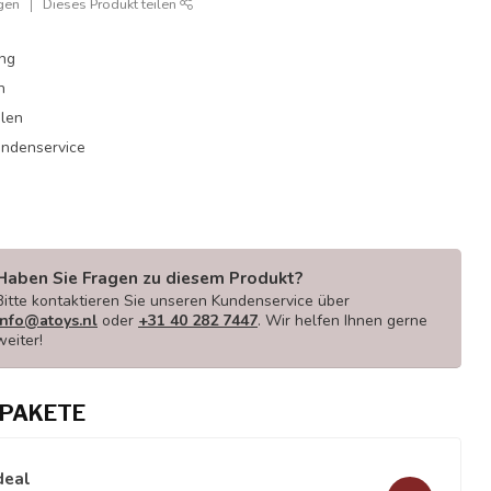
gen
Dieses Produkt teilen
ung
n
hlen
undenservice
Haben Sie Fragen zu diesem Produkt?
Bitte kontaktieren Sie unseren Kundenservice über
info@atoys.nl
oder
+31 40 282 7447
. Wir helfen Ihnen gerne
weiter!
PAKETE
deal