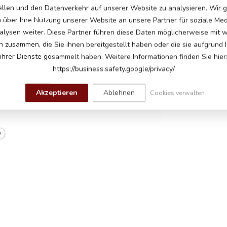
5
ellen und den Datenverkehr auf unserer Website zu analysieren. Wir
n über Ihre Nutzung unserer Website an unsere Partner für soziale Me
lysen weiter. Diese Partner führen diese Daten möglicherweise mit 
n zusammen, die Sie ihnen bereitgestellt haben oder die sie aufgrund 
ku
ihrer Dienste gesammelt haben. Weitere Informationen finden Sie hier
https://business.safety.google/privacy/
# Motoren, ein Motor an jedem Hinterrad
 Geschwindigkeiten bis zu 5 km pro Stunde
Akzeptieren
Ablehnen
Cookies verwalten
m Starten, Hupe, Musikmodul mit USB- und
O
stledersitz mit Sicherheitsgurt
dienung mit einstellbaren Geschwindigkeiten
ktion
ezeit, bis zu 60 Minuten Spielzeit auf ebener