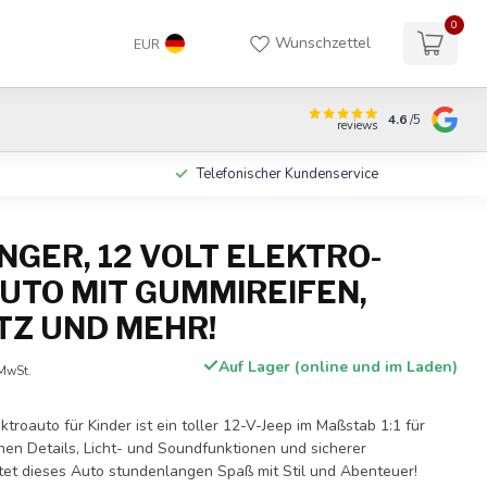
0
Wunschzettel
EUR
4.6
/5
reviews
n
Telefonischer Kundenservice
NGER, 12 VOLT ELEKTRO-
UTO MIT GUMMIREIFEN,
TZ UND MEHR!
Auf Lager (online und im Laden)
 MwSt.
troauto für Kinder ist ein toller 12-V-Jeep im Maßstab 1:1 für
schen Details, Licht- und Soundfunktionen und sicherer
tet dieses Auto stundenlangen Spaß mit Stil und Abenteuer!