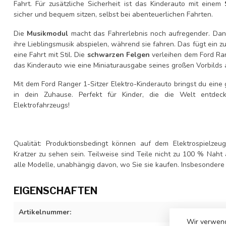
Fahrt. Für zusätzliche Sicherheit ist das Kinderauto mit einem
sicher und bequem sitzen, selbst bei abenteuerlichen Fahrten.
Die
Musikmodul
macht das Fahrerlebnis noch aufregender. Da
ihre Lieblingsmusik abspielen, während sie fahren. Das fügt ein zu
eine Fahrt mit Stil. Die
schwarzen Felgen
verleihen dem Ford Ran
das Kinderauto wie eine Miniaturausgabe seines großen Vorbilds 
Mit dem Ford Ranger 1-Sitzer Elektro-Kinderauto bringst du eine 
in dein Zuhause. Perfekt für Kinder, die die Welt entdec
Elektrofahrzeugs!
Qualität: Produktionsbedingt können auf dem Elektrospielzeu
Kratzer zu sehen sein. Teilweise sind Teile nicht zu 100 % Naht 
alle Modelle, unabhängig davon, wo Sie sie kaufen. Insbesondere S
EIGENSCHAFTEN
Artikelnummer:
707-grey
Wir verwend