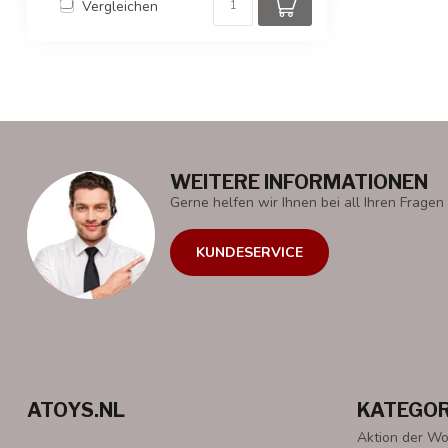
Vergleichen
WEITERE INFORMATIONEN
Gerne helfen wir Ihnen bei all Ihren Fragen 
KUNDESERVICE
ATOYS.NL
KATEGOR
Aktion der W