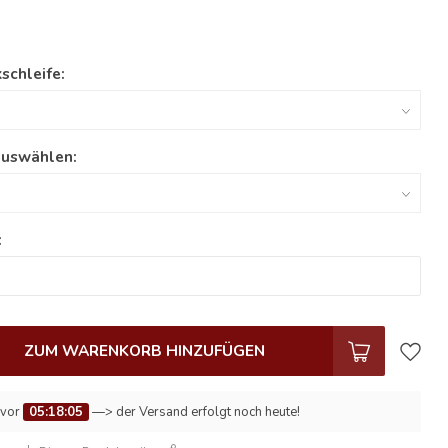
schleife:
auswählen:
:
ZUM WARENKORB HINZUFÜGEN
 vor
05:18:04
—> der Versand erfolgt noch heute!