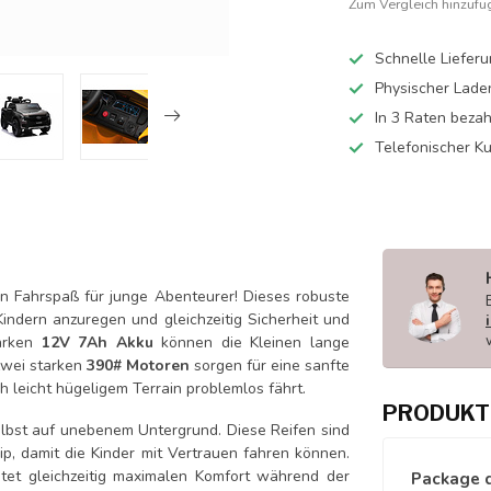
Zum Vergleich hinzufü
Schnelle Liefer
Physischer Lade
In 3 Raten beza
Telefonischer K
en Fahrspaß für junge Abenteurer! Dieses robuste
Kindern anzuregen und gleichzeitig Sicherheit und
tarken
12V 7Ah Akku
können die Kleinen lange
zwei starken
390# Motoren
sorgen für eine sanfte
 leicht hügeligem Terrain problemlos fährt.
PRODUKT
elbst auf unebenem Untergrund. Diese Reifen sind
ip, damit die Kinder mit Vertrauen fahren können.
tet gleichzeitig maximalen Komfort während der
Package 