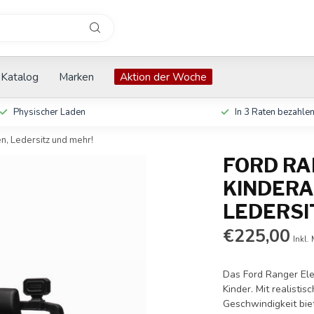
Katalog
Marken
Aktion der Woche
Physischer Laden
In 3 Raten bezahle
n, Ledersitz und mehr!
FORD RA
KINDERA
LEDERSI
€225,00
Inkl.
Das Ford Ranger Elek
Kinder. Mit realisti
Geschwindigkeit bie