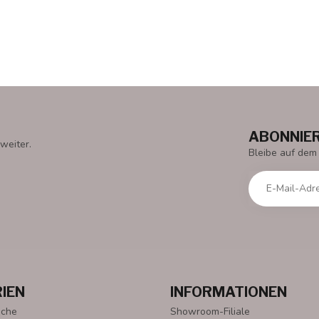
ABONNIER
weiter.
Bleibe auf dem
IEN
INFORMATIONEN
oche
Showroom-Filiale