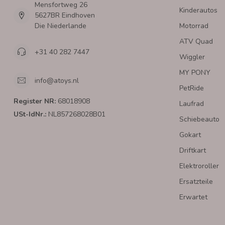
Mensfortweg 26
Kinderautos
5627BR Eindhoven
Die Niederlande
Motorrad
ATV Quad
+31 40 282 7447
Wiggler
MY PONY
info@atoys.nl
PetRide
Register NR:
68018908
Laufrad
USt-IdNr.:
NL857268028B01
Schiebeauto
Gokart
Driftkart
Elektroroller
Ersatzteile
Erwartet