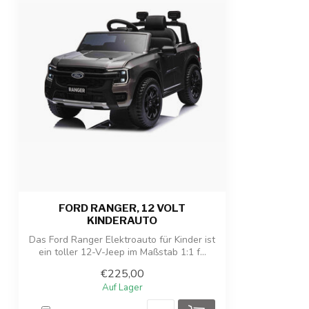
Anzahl Sitzplätze
1-Sitzer
Teilnahmeberechtigung
Für Kinder bis 
Produktabmessungen
105 x 64 x 58 c
Verpackungsabmessungen
106 x 57 x 36 c
Produkt-/Verpackungsgewicht
14,5 kg / 17,5 k
FORD RANGER, 12 VOLT
KINDERAUTO
Das Ford Ranger Elektroauto für Kinder ist
ein toller 12-V-Jeep im Maßstab 1:1 f...
€225,00
Auf Lager