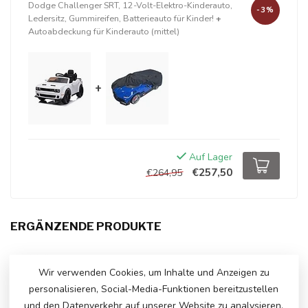
Dodge Challenger SRT, 12-Volt-Elektro-Kinderauto,
-3%
Ledersitz, Gummireifen, Batterieauto für Kinder!
+
Autoabdeckung für Kinderauto (mittel)
+
Auf Lager
€257,50
€264,95
ERGÄNZENDE PRODUKTE
Dodge Challenger SRT
€245,00
Wir verwenden Cookies, um Inhalte und Anzeigen zu
Auf Lager
personalisieren, Social-Media-Funktionen bereitzustellen
und den Datenverkehr auf unserer Website zu analysieren.