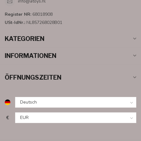
info@atoys.nl
Register NR:
68018908
USt-IdNr.:
NL857268028B01
KATEGORIEN
INFORMATIONEN
ÖFFNUNGSZEITEN
€