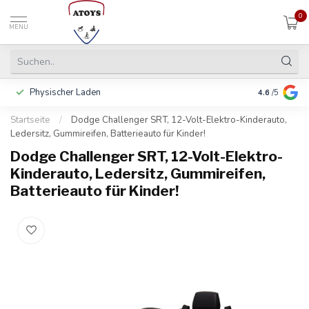
0
MENU
Physischer Laden
In 3 Raten 
4.6
/5
Startseite
/
Dodge Challenger SRT, 12-Volt-Elektro-Kinderauto,
Ledersitz, Gummireifen, Batterieauto für Kinder!
Dodge Challenger SRT, 12-Volt-Elektro-
Kinderauto, Ledersitz, Gummireifen,
Batterieauto für Kinder!