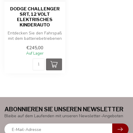
DODGE CHALLENGER
SRT, 12 VOLT
ELEKTRISCHES
KINDERAUTO
Entdecken Sie den Fahrspaß
mit dem batteriebetriebenen
Kinderauto Dodge
€245,00
Challeng...
Auf Lager
ABONNIEREN SIE UNSEREN NEWSLETTER
Bleibe auf dem Laufenden mit unseren Newsletter-Angeboten