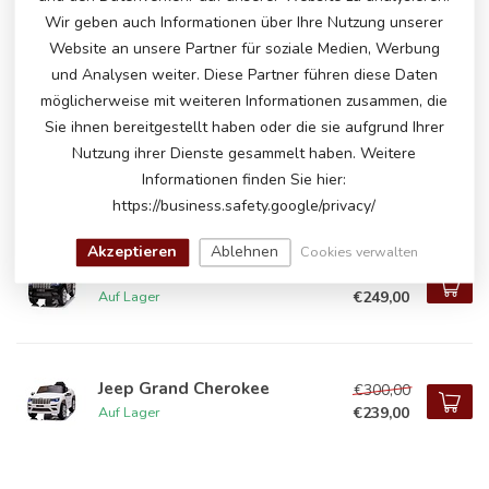
Wir geben auch Informationen über Ihre Nutzung unserer
Corvette Stingray, Zweisitzer,
€400,00
12 Volt Kinderauto
Website an unsere Partner für soziale Medien, Werbung
€339,00
Auf Lager
und Analysen weiter. Diese Partner führen diese Daten
möglicherweise mit weiteren Informationen zusammen, die
Sie ihnen bereitgestellt haben oder die sie aufgrund Ihrer
Corvette Stingray, Zweisitzer,
Nutzung ihrer Dienste gesammelt haben. Weitere
€389,00
12 Volt Kinderauto
Informationen finden Sie hier:
€339,00
Auf Lager
https://business.safety.google/privacy/
Akzeptieren
Ablehnen
Cookies verwalten
Jeep Grand Cherokee
€315,00
€249,00
Auf Lager
Jeep Grand Cherokee
€300,00
€239,00
Auf Lager