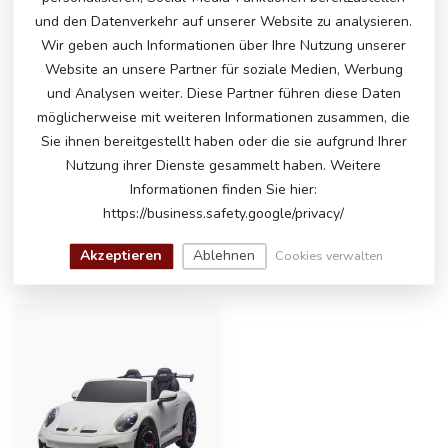
€275,00
Auf Lager
und den Datenverkehr auf unserer Website zu analysieren.
Wir geben auch Informationen über Ihre Nutzung unserer
Website an unsere Partner für soziale Medien, Werbung
und Analysen weiter. Diese Partner führen diese Daten
HABEN SIE FRAGEN ZU DIESEM
möglicherweise mit weiteren Informationen zusammen, die
PRODUKT?
Sie ihnen bereitgestellt haben oder die sie aufgrund Ihrer
Bitte kontaktieren Sie unseren Kundenservice
Nutzung ihrer Dienste gesammelt haben. Weitere
über
info@atoys.nl
oder
+31 40 282 7447
. Wir
helfen Ihnen gerne weiter!
Informationen finden Sie hier:
https://business.safety.google/privacy/
Akzeptieren
Ablehnen
Cookies verwalten
ZULETZT ANGESEHEN