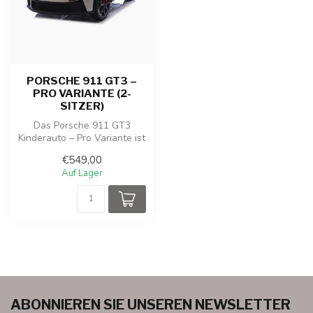
PORSCHE 911 GT3 –
PRO VARIANTE (2-
SITZER)
Das Porsche 911 GT3
Kinderauto – Pro Variante ist
das Spitzenmodell für junge
€549,00
Au...
Auf Lager
ABONNIEREN SIE UNSEREN NEWSLETTER