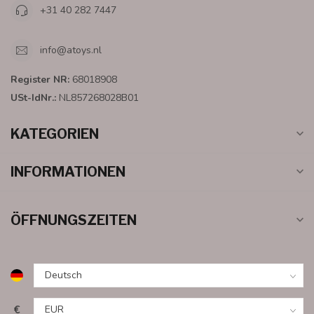
+31 40 282 7447
info@atoys.nl
Register NR:
68018908
USt-IdNr.:
NL857268028B01
KATEGORIEN
INFORMATIONEN
ÖFFNUNGSZEITEN
€