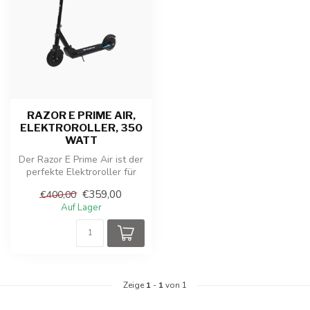
RAZOR E PRIME AIR,
ELEKTROROLLER, 350
WATT
Der Razor E Prime Air ist der
perfekte Elektroroller für
alle, die Stil, Komfort...
€359,00
€400,00
Auf Lager
Zeige
1
-
1
von 1