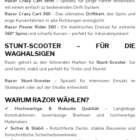
Razor Crazy Cart Shift
– Speziell für junge Fahrer entwickelt,
mit einem einfach zu bedienenden Drift-System.
Razor Crazy Cart 360
– Das ultimative
Driftkart
, das Spins und
enge Kurvenfahrten in alle Richtungen ermöglicht.
Razor Power Rider 360
– Ein elektrisches Dreirad für extreme
360° Spins
und scharfe Kurven – perfekt für Adrenalinjunkies!
STUNT-SCOOTER – FÜR DIE
WAGHALSIGEN
Razor gehört zu den führenden Marken für
Stunt-Scooter
. Sie
sind leicht, stabil und perfekt für Tricks und Stunts!
Razor Stunt-Scooter
– Speziell für intensiven Einsatz im
Skatepark oder auf der Straße entwickelt.
WARUM RAZOR WÄHLEN?
✔
Hochwertige & Robuste Qualität
– Langlebige
Konstruktionen, zuverlässige Bremsen und hochwertige
Materialien.
✔
Sicher & Stabil
– Rutschfeste Decks, stabile Bauweise und
fortschrittliche Sicherheitsmerkmale.