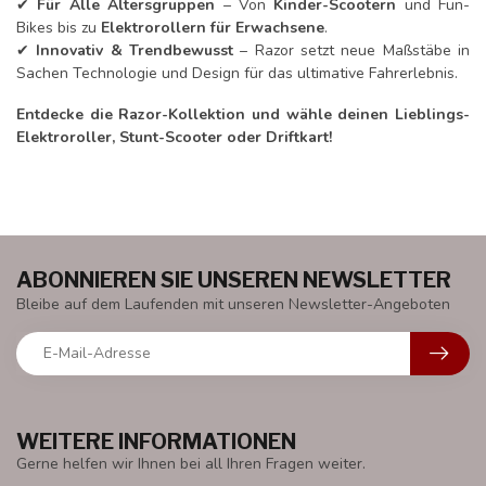
✔
Für Alle Altersgruppen
– Von
Kinder-Scootern
und Fun-
Bikes bis zu
Elektrorollern für Erwachsene
.
✔
Innovativ & Trendbewusst
– Razor setzt neue Maßstäbe in
Sachen Technologie und Design für das ultimative Fahrerlebnis.
Entdecke die Razor-Kollektion und wähle deinen Lieblings-
Elektroroller, Stunt-Scooter oder Driftkart!
ABONNIEREN SIE UNSEREN NEWSLETTER
Bleibe auf dem Laufenden mit unseren Newsletter-Angeboten
WEITERE INFORMATIONEN
Gerne helfen wir Ihnen bei all Ihren Fragen weiter.