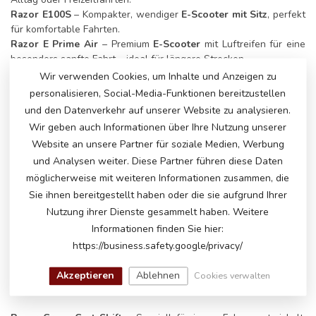
Razor E100S
– Kompakter, wendiger
E-Scooter mit Sitz
, perfekt
für komfortable Fahrten.
Razor E Prime Air
– Premium
E-Scooter
mit Luftreifen für eine
besonders sanfte Fahrt – ideal für längere Strecken.
Wir verwenden Cookies, um Inhalte und Anzeigen zu
ELEKTRISCHE MINI-BIKES – FÜR
personalisieren, Social-Media-Funktionen bereitzustellen
ADRENALINJUNKIES
und den Datenverkehr auf unserer Website zu analysieren.
Wer auf der Suche nach einem
elektrischen Mini-Bike
ist, das
Wir geben auch Informationen über Ihre Nutzung unserer
Power und Offroad-Performance kombiniert, wird hier fündig.
Website an unsere Partner für soziale Medien, Werbung
und Analysen weiter. Diese Partner führen diese Daten
Razor MX125
– Das perfekte
Elektro-Motocross-Bike
für junge
möglicherweise mit weiteren Informationen zusammen, die
Fahrer, die Offroad-Action erleben wollen.
Sie ihnen bereitgestellt haben oder die sie aufgrund Ihrer
Razor MX350
– Leistungsstarkes
Elektro-Dirtbike
mit dicken
Reifen und robuster Federung für aufregende Fahrten.
Nutzung ihrer Dienste gesammelt haben. Weitere
Informationen finden Sie hier:
DRIFTKARTS & FUN-RIDER – FÜR
https://business.safety.google/privacy/
MAXIMALE ACTION
Akzeptieren
Ablehnen
Drifte, drehe und rase wie ein Profi mit der
Razor Crazy Cart
-
Cookies verwalten
Serie und anderen Fun-Ridern!