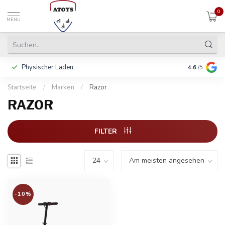
0
MENU
Physischer Laden
In 3 Raten 
4.6
/5
Startseite
/
Marken
/
Razor
RAZOR
FILTER
-10%