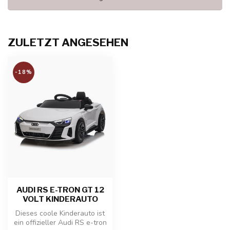
ZULETZT ANGESEHEN
-18%
AUDI RS E-TRON GT 12
VOLT KINDERAUTO
Dieses coole Kinderauto ist
ein offizieller Audi RS e-tron