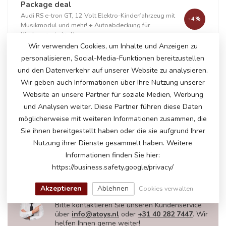
Package deal
Audi RS e-tron GT, 12 Volt Elektro-Kinderfahrzeug mit
-4%
Musikmodul und mehr!
+
Autoabdeckung für
Kinderauto (mittel)
Wir verwenden Cookies, um Inhalte und Anzeigen zu
personalisieren, Social-Media-Funktionen bereitzustellen
und den Datenverkehr auf unserer Website zu analysieren.
+
Wir geben auch Informationen über Ihre Nutzung unserer
Website an unsere Partner für soziale Medien, Werbung
und Analysen weiter. Diese Partner führen diese Daten
möglicherweise mit weiteren Informationen zusammen, die
Auf Lager
Sie ihnen bereitgestellt haben oder die sie aufgrund Ihrer
€217,50
€224,95
Nutzung ihrer Dienste gesammelt haben. Weitere
Informationen finden Sie hier:
https://business.safety.google/privacy/
HABEN SIE FRAGEN ZU DIESEM
Akzeptieren
Ablehnen
Cookies verwalten
PRODUKT?
Bitte kontaktieren Sie unseren Kundenservice
über
info@atoys.nl
oder
+31 40 282 7447
. Wir
helfen Ihnen gerne weiter!