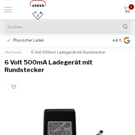
0
MENU
Physischer Laden
In 3 Raten 
4.6
/5
Startseite
/
6 Volt 500mA Ladegerät mit Rundstecker
6 Volt 500mA Ladegerät mit
Rundstecker