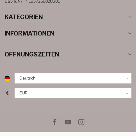
USt-IdNr.:
NL857268028B01
KATEGORIEN
INFORMATIONEN
ÖFFNUNGSZEITEN
€