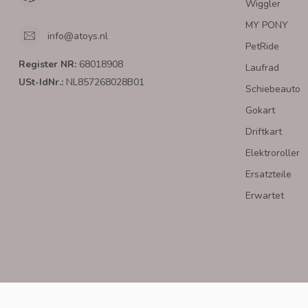
Wiggler
MY PONY
info@atoys.nl
PetRide
Register NR:
68018908
Laufrad
USt-IdNr.:
NL857268028B01
Schiebeauto
Gokart
Driftkart
Elektroroller
Ersatzteile
Erwartet