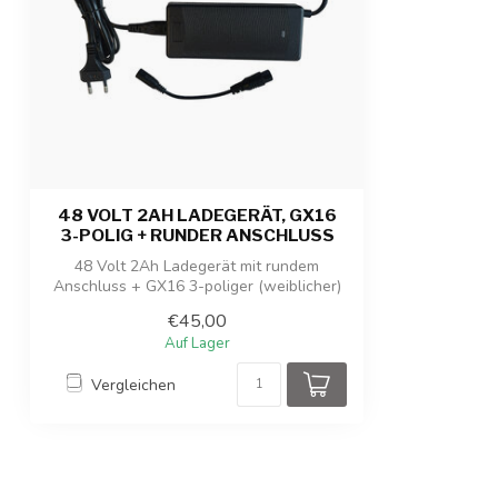
48 VOLT 2AH LADEGERÄT, GX16
3-POLIG + RUNDER ANSCHLUSS
48 Volt 2Ah Ladegerät mit rundem
Anschluss + GX16 3-poliger (weiblicher)
Anschlu...
€45,00
Auf Lager
Vergleichen