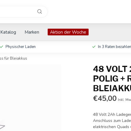
Katalog
Marken
Aktion der Woche
Physischer Laden
In 3 Raten bezahle
s für Bleiakkus
48 VOLT 
POLIG +
BLEIAKK
€45,00
Inkl. Mw
48 Volt 2Ah Ladeger
Anschluss zum Laden
elektrischen Quads