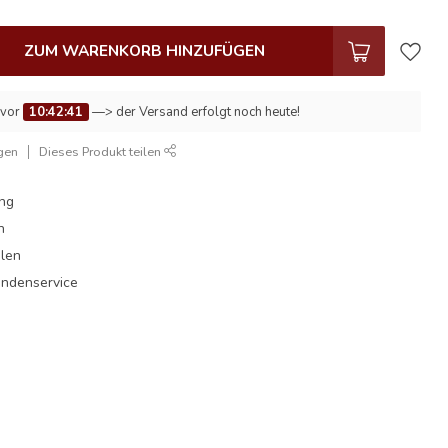
ZUM WARENKORB HINZUFÜGEN
 vor
10:42:40
—> der Versand erfolgt noch heute!
gen
Dieses Produkt teilen
ung
n
hlen
undenservice