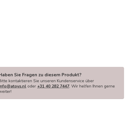
Haben Sie Fragen zu diesem Produkt?
Bitte kontaktieren Sie unseren Kundenservice über
info@atoys.nl
oder
+31 40 282 7447
. Wir helfen Ihnen gerne
weiter!