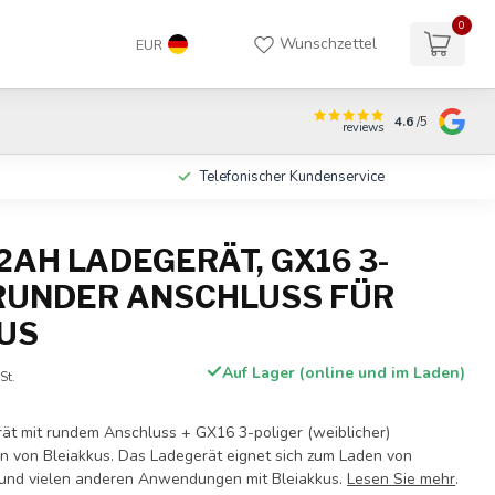
0
Wunschzettel
EUR
4.6
/5
reviews
n
Telefonischer Kundenservice
2AH LADEGERÄT, GX16 3-
 RUNDER ANSCHLUSS FÜR
US
Auf Lager (online und im Laden)
St.
ät mit rundem Anschluss + GX16 3-poliger (weiblicher)
 von Bleiakkus. Das Ladegerät eignet sich zum Laden von
 und vielen anderen Anwendungen mit Bleiakkus.
Lesen Sie mehr
.