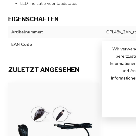
LED-indicatie voor laadstatus
EIGENSCHAFTEN
Artikelnummer:
OPL48v_2Ah_r
EAN Code
742344998696
Wir verwend
bereitzust
Informatione
ZULETZT ANGESEHEN
und Ana
Informatione