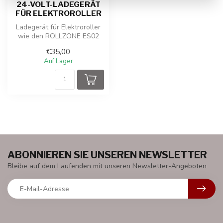
24-VOLT-LADEGERÄT
FÜR ELEKTROROLLER
Ladegerät für Elektroroller
wie den ROLLZONE ES02
oder ES06 mit 24 Volt Strom.
€35,00
K...
Auf Lager
ABONNIEREN SIE UNSEREN NEWSLETTER
Bleibe auf dem Laufenden mit unseren Newsletter-Angeboten