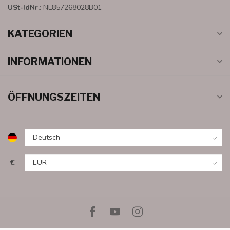
USt-IdNr.:
NL857268028B01
KATEGORIEN
INFORMATIONEN
ÖFFNUNGSZEITEN
€