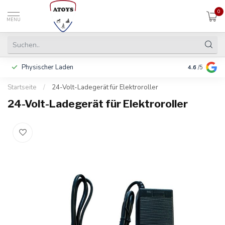
0
MENU
Physischer Laden
In 3 Raten 
4.6
/5
Startseite
/
24-Volt-Ladegerät für Elektroroller
24-Volt-Ladegerät für Elektroroller