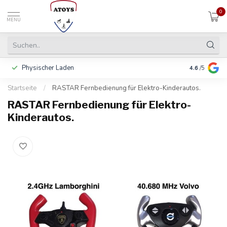
0
MENU
Physischer Laden
In 3 Raten 
4.6
/5
Startseite
/
RASTAR Fernbedienung für Elektro-Kinderautos.
RASTAR Fernbedienung für Elektro-
Kinderautos.