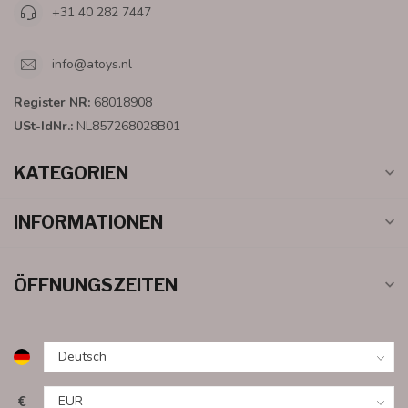
+31 40 282 7447
info@atoys.nl
Register NR:
68018908
USt-IdNr.:
NL857268028B01
KATEGORIEN
INFORMATIONEN
ÖFFNUNGSZEITEN
€