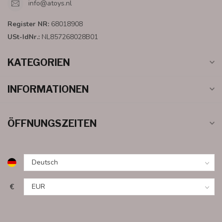
info@atoys.nl
Register NR:
68018908
USt-IdNr.:
NL857268028B01
KATEGORIEN
INFORMATIONEN
ÖFFNUNGSZEITEN
€