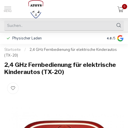
0
MENU
Physischer Laden
In 3 Raten 
4.6
/5
Startseite
/
2,4 GHz Fernbedienung für elektrische Kinderautos
(TX-20)
2,4 GHz Fernbedienung für elektrische
Kinderautos (TX-20)