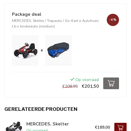
Package deal
-4%
MERCEDES, Skelter / Trapauto / Go-Kart
+
Autohoes
t.b.v. kinderauto (medium)
+
Op voorraad
€201,50
€208,95
GERELATEERDE PRODUCTEN
MERCEDES, Skelter
€189,00
Op voorraad