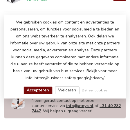
We gebruiken cookies om content en advertenties te
ROLLZONE drift Go-Kart
€350,00
personaliseren, om functies voor social media te bieden en
€285,00
Op voorraad
om ons websiteverkeer te analyseren. Ook delen we
informatie over uw gebruik van onze site met onze partners
voor social media, adverteren en analyse. Deze partners
skelter / Go-Kart / trap
€220,00
skelter
kunnen deze gegevens combineren met andere informatie
€185,00
Op voorraad
die u aan ze heeft verstrekt of die ze hebben verzameld op
basis van uw gebruik van hun services. Bekijk voor meer
info: https://business.safety.google/privacy/
HEEFT U NOG VRAGEN OVER DIT
Accepteren
Weigeren
Beheer cookies
PRODUCT!
Neem gerust contact op met onze
klantenservice via
info@atoys.nl
of
+31 40 282
7447
. Wij helpen u graag verder!