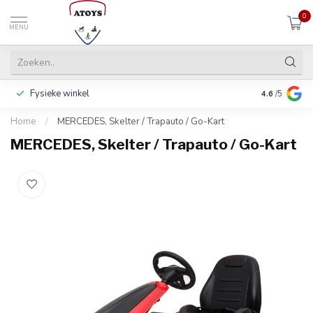
0
MENU
Fysieke winkel
Betalen in 3
4.6
/5
Home
/
MERCEDES, Skelter / Trapauto / Go-Kart
MERCEDES, Skelter / Trapauto / Go-Kart