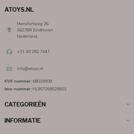
ATOYS.NL
Mensfortweg 26
5627BR Eindhoven
Nederland
+31 40 282 7447
info@atoys.nl
KVK nummer:
68018908
btw-nummer:
NL857268028B01
CATEGORIEËN
INFORMATIE