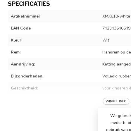
SPECIFICATIES
Artikelnummer
XMX610-white
EAN Code
742343646549
Kleur:
Wit
Rem:
Handrem op de
Aandrijving:
Ketting aanged
Bijzonderheden:
Volledig rubbe
Geschiktheid:
voor kinderen 4
Afmetingen product:
112 x 58 x 62 
WINKEL INFO
Afmetingen verpakking:
107 x 67 x 30,
We gebruik
media te b
gebruik van o