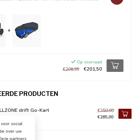
+
Op voorraad
€201,50
€208,95
EERDE PRODUCTEN
LLZONE drift Go-Kart
€350,00
€285,00
voorraad
voor social
tie over uw
 Deze partners