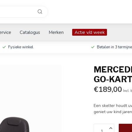
ervice
Catalogus
Merken
Actie v/d week
Fysieke winkel
Betalen in 3 termijn
MERCEDE
GO-KAR
€189,00
Incl. 
Een skelter houdt u
geniet uw kind jarenl