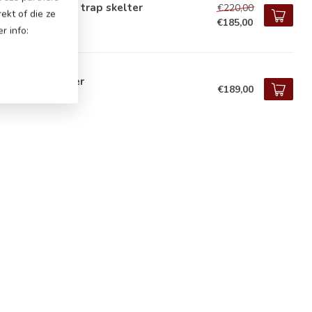
lter / Go-Kart / trap skelter
€220,00
ekt of die ze
€185,00
voorraad
r info:
RCEDES, Skelter
€189,00
voorraad