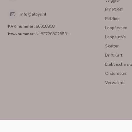
Wiggler
MY PONY
info@atoys.nl
PetRide
KVK nummer:
68018908
Loopfietsen
btw-nummer:
NL857268028B01
Loopauto's
Skelter
Drift Kart
Elektrische st
Onderdelen
Verwacht