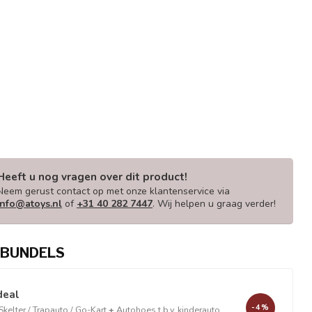
Heeft u nog vragen over dit product!
Neem gerust contact op met onze klantenservice via
info@atoys.nl
of
+31 40 282 7447
. Wij helpen u graag verder!
BUNDELS
deal
-4%
elter / Trapauto / Go-Kart
+
Autohoes t.b.v. kinderauto