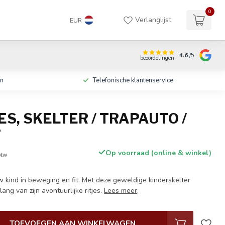
0
Verlanglijst
EUR
4.6
/5
beoordelingen
en
Telefonische klantenservice
S, SKELTER / TRAPAUTO /
T
Op voorraad (online & winkel)
btw
w kind in beweging en fit. Met deze geweldige kinderskelter
ang van zijn avontuurlijke ritjes.
Lees meer
.
TOEVOEGEN AAN WINKELWAGEN