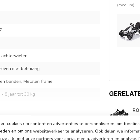
(medium)
7
 achterwielen
reven met behuizing
ren banden, Metalen frame
GERELAT
 - 8 jaar tot 30 kg
cm
RO
Op 
5 cm
en cookies om content en advertenties te personaliseren, om functies 
ieden en om ons websiteverkeer te analyseren. Ook delen we informa
nze site met onze partners voor social media, adverteren en analyse.