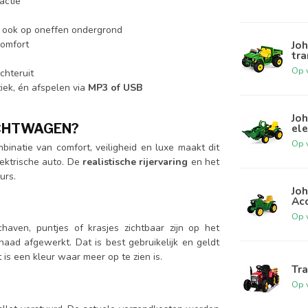
actie
, ook op oneffen ondergrond
comfort
Joh
tra
Op 
achteruit
ek, én afspelen via
MP3 of USB
Joh
ACHTWAGEN?
ele
Op 
inatie van comfort, veiligheid en luxe maakt dit
ektrische auto. De
realistische rijervaring
en het
urs.
Joh
Ac
Op 
haven, puntjes of krasjes zichtbaar zijn op het
aad afgewerkt. Dat is best gebruikelijk en geldt
is een kleur waar meer op te zien is.
Tra
Op 