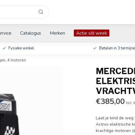
ervice
Catalogus
Merken
Actie v/d week
Fysieke winkel
Betalen in 3 termijn
gen, 4 motoren
MERCEDE
ELEKTRI
VRACHT
€385,00
Incl. 
Laat je kind de weg 
Actros elektrische k
krachtige motoren (