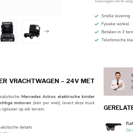
Toevoegen om te verge
Snelle levering
Fysieke winkel
Betalen in 3 ter
Telefonische kl
DER VRACHTWAGEN – 24V MET
ealistische
Mercedes Actros elektrische kinder
achtige motoren
(één per wiel), levert deze truck
GERELAT
ijplezier op elk terrein.
fla
alistische details
Op 