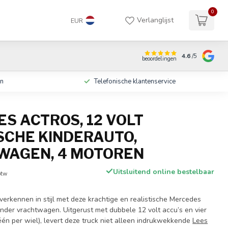
0
Verlanglijst
EUR
4.6
/5
beoordelingen
en
Telefonische klantenservice
S ACTROS, 12 VOLT
SCHE KINDERAUTO,
WAGEN, 4 MOTOREN
Uitsluitend online bestelbaar
btw
verkennen in stijl met deze krachtige en realistische Mercedes
inder vrachtwagen. Uitgerust met dubbele 12 volt accu’s en vier
één per wiel), levert deze truck niet alleen indrukwekkende
Lees