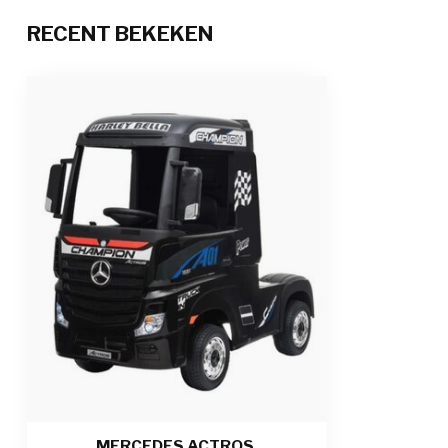
radio, MP3- en
RECENT BEKEKEN
Volume verstel
Bijzonderheden
Rubberen bande
wielen, 2 deure
Hoogglans lak, 
Afstandsbediening
2.4 GHz afstan
pauzeer functi
Oplaadtijd & speeltijd
6 tot 8 uur opl
weg
Aantal zitplaatsen
1-zitter
Geschiktheid
Voor kinderen t
Afmetingen product
126 x 68 x 102 
Afmetingen verpakking
129 x 60 x 53 c
MERCEDES ACTROS,