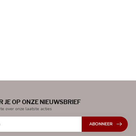
 JE OP ONZE NIEUWSBRIEF
gte over onze laatste acties
ABONNEER