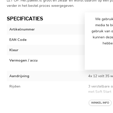
LET OP: Het pakket is groot en zwaar en wordt daarom op een pa
verder in het bestel proces weergegeven.
SPECIFICATIES
We gebruik
media te b
Artikelnummer
HL358-zwart-
gebruik van o
kunnen deze 
EAN Code
878527617299
hebben
Kleur
zwart
Vermogen / accu
2x 12 volt 7Ah 
14 Ah)
Aandrijving
4x 12 volt 35 w
Rijden
3 verstelbare s
met Soft Start
Verlichting
Koplampen, acht
WINKEL INFO
Muziek / multimedia
Toeter en muzi