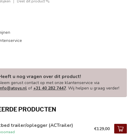
lijken
Deel dit product
mijnen
antenservice
Heeft u nog vragen over dit product!
Neem gerust contact op met onze klantenservice via
info@atoys.nl
of
+31 40 282 7447
. Wij helpen u graag verder!
EERDE PRODUCTEN
tbed trailer/oplegger (ACTrailer)
€129,00
voorraad