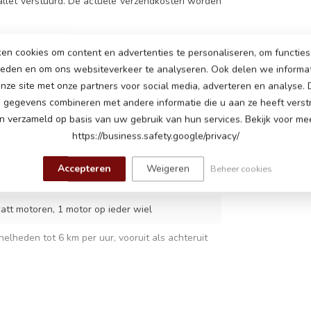
llet verstuurd. De actuele verzendkosten worden
en cookies om content en advertenties te personaliseren, om functies 
ieden en om ons websiteverkeer te analyseren. Ook delen we informa
DSL
nze site met onze partners voor social media, adverteren en analyse.
gegevens combineren met andere informatie die u aan ze heeft verstr
7
 verzameld op basis van uw gebruik van hun services. Bekijk voor mee
https://business.safety.google/privacy/
accu's (2x parallel aangesloten accu's = 12 volt
Accepteren
Weigeren
Beheer cookies
att motoren, 1 motor op ieder wiel
nelheden tot 6 km per uur, vooruit als achteruit
er verlichting
ek knopjes, Muziek module met muziekjes en FM-