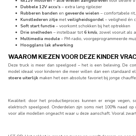
4x12V motoren
–
alle wielen aangedreven
voor betere tr
Dubbele 12V accu’s
– extra lang rijplezier
Rubberen banden
en
geveerde wielen
– comfortabele rit
Kunstlederen zitje
met
veiligheidsgordel
– veiligheid én 
Soft start functie
– voorkomt schokken bij het optrekken
Drie snelheden
– instelbaar tot
6 km/u
, zowel vooruit als 
Multimedia module
– FM-radio, voorgeprogrammeerde muzi
Hoogglans lak afwerking
WAAROM KIEZEN VOOR DEZE KINDER VR
Deze truck is meer dan speelgoed – het is een beleving. De comb
model ideaal voor kinderen die meer willen dan een standaard el
stoere uiterlijk
maken het een absolute favoriet bij jonge chauffe
Kwaliteit: door het productieproces kunnen er enige vegen, sc
elektrisch speelgoed. Onderdelen zijn soms niet 100% naad op n
voor alle modellen ongeacht waar u deze aanschaft. Vooral zwart 