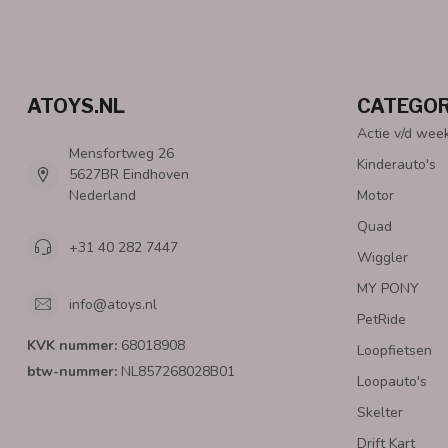
ATOYS.NL
CATEGOR
Actie v/d wee
Mensfortweg 26
Kinderauto's
5627BR Eindhoven
Nederland
Motor
Quad
+31 40 282 7447
Wiggler
MY PONY
info@atoys.nl
PetRide
KVK nummer:
68018908
Loopfietsen
btw-nummer:
NL857268028B01
Loopauto's
Skelter
Drift Kart