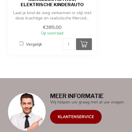
Gewicht product / verpakking
29 kg / 34 kg
ELEKTRISCHE KINDERAUTO
Laat je kind de weg verkennen in stijl met
deze krachtige en realistische Merced...
€385,00
Op voorraad
Vergelijk
MEER INFORMATIE
Wij helpen uw graag met al uw vragen.
KLANTENSERVICE