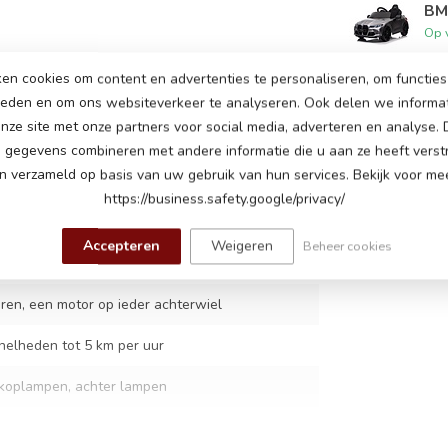
BM
Op 
en cookies om content en advertenties te personaliseren, om functies 
ieden en om ons websiteverkeer te analyseren. Ook delen we informa
BMW
nze site met onze partners voor social media, adverteren en analyse.
Op 
gegevens combineren met andere informatie die u aan ze heeft verstr
 verzameld op basis van uw gebruik van hun services. Bekijk voor mee
9
https://business.safety.google/privacy/
Accepteren
Weigeren
Beheer cookies
cu
ren, een motor op ieder achterwiel
nelheden tot 5 km per uur
: koplampen, achter lampen
en banden, kunstleder zitje met 5-punts