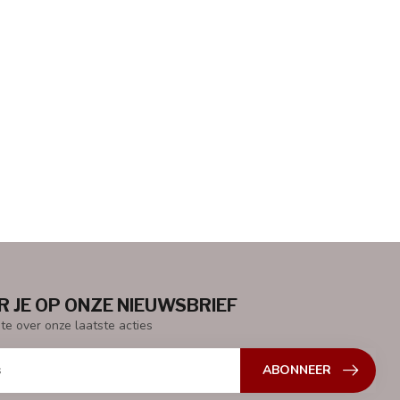
 JE OP ONZE NIEUWSBRIEF
gte over onze laatste acties
ABONNEER