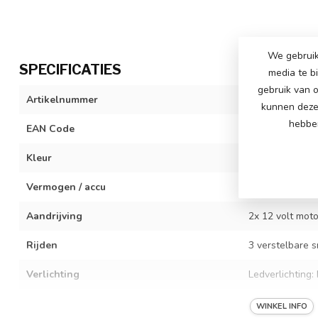
We gebruik
SPECIFICATIES
media te b
gebruik van o
Artikelnummer
SX2418-black
kunnen deze 
hebben
EAN Code
742344206801
Kleur
zwart
Vermogen / accu
12 volt 7Ah ac
Aandrijving
2x 12 volt moto
Rijden
3 verstelbare s
Verlichting
Ledverlichting
Bijzonderheden
Volledig rubber
WINKEL INFO