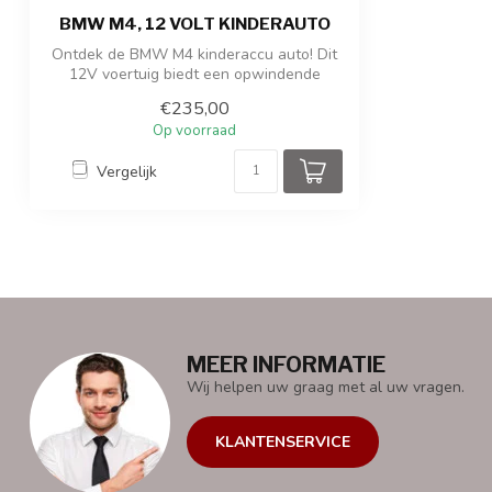
BMW M4, 12 VOLT KINDERAUTO
Ontdek de BMW M4 kinderaccu auto! Dit
12V voertuig biedt een opwindende
rijervar...
€235,00
Op voorraad
Vergelijk
MEER INFORMATIE
Wij helpen uw graag met al uw vragen.
KLANTENSERVICE