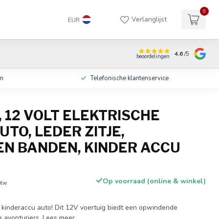
0
Verlanglijst
EUR
4.6
/5
beoordelingen
en
Telefonische klantenservice
 12 VOLT ELEKTRISCHE
TO, LEDER ZITJE,
N BANDEN, KINDER ACCU
Op voorraad (online & winkel)
btw
inderaccu auto! Dit 12V voertuig biedt een opwindende
ge avonturiers.
Lees meer
.