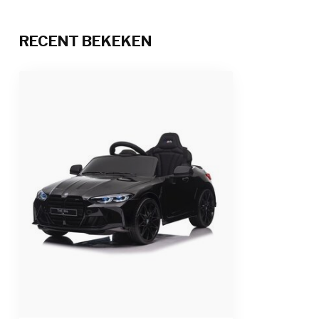
veiligheidsgor
Afstandsbediening
2.4 GHz afstan
RECENT BEKEKEN
pauzeer functi
Oplaadtijd & speeltijd
6 tot 8 uur opl
Aantal zitplaatsen
1-zitter
Geschiktheid
Voor kinderen t
Afmetingen product
110 x 75 x 50 c
Afmetingen verpakking
112 x 57 x 28,5
Gewicht product / verpakking
15 kg / 18 kg