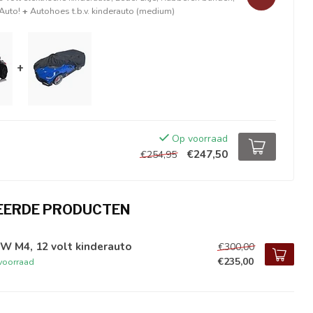
Auto!
+
Autohoes t.b.v. kinderauto (medium)
+
Op voorraad
€247,50
€254,95
EERDE PRODUCTEN
W M4, 12 volt kinderauto
€300,00
€235,00
voorraad