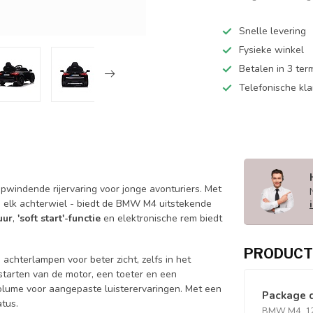
Snelle levering
Fysieke winkel
Betalen in 3 ter
Telefonische kl
windende rijervaring voor jonge avonturiers. Met
 elk achterwiel - biedt de BMW M4 uitstekende
uur
,
'soft start'-functie
en elektronische rem biedt
PRODUCT
achterlampen voor beter zicht, zelfs in het
 starten van de motor, een toeter en een
volume voor aangepaste luisterervaringen. Met een
Package 
atus.
BMW M4, 12 v