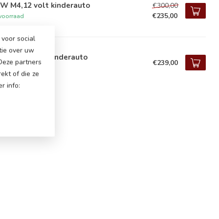
W M4,12 volt kinderauto
€300,00
€235,00
voorraad
voor social
tie over uw
 i4, 12 volt kinderauto
 Deze partners
€239,00
voorraad
ekt of die ze
r info: