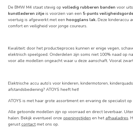
De BMW M4 staat stevig op
volledig rubberen banden
voor uit
kunstlederen zitje
is voorzien van een
5-punts veiligheidsgorde
voertuig is afgewerkt met een
hoogglans lak.
Deze kinderaccu au
comfort en veiligheid voor jonge coureurs.
Kwaliteit: door het productieproces kunnen er enige vegen, schaven
elektrisch speelgoed. Onderdelen zijn soms niet 100% naad op naa
voor alle modellen ongeacht waar u deze aanschaft. Vooral zwart 
Elektrische accu auto’s voor kinderen, kindermotoren, kinderquad
afstandsbediening? ATOYS heeft het!
ATOYS is met haar grote assortiment en ervaring de specialist op 
Alle getoonde modellen zijn op voorraad en direct leverbaar. Uiter
halen. Bekijk eventueel onze
openingstijden
en het
afhaaladres
. 
gerust
contact
met ons op.