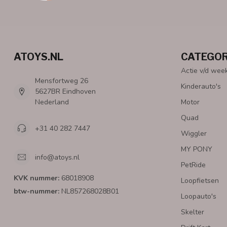
ATOYS.NL
CATEGOR
Actie v/d wee
Mensfortweg 26
Kinderauto's
5627BR Eindhoven
Nederland
Motor
Quad
+31 40 282 7447
Wiggler
MY PONY
info@atoys.nl
PetRide
KVK nummer:
68018908
Loopfietsen
btw-nummer:
NL857268028B01
Loopauto's
Skelter