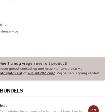
mijnen
antenservice
Heeft u nog vragen over dit product!
Neem gerust contact op met onze klantenservice via
info@atoys.nl
of
+31 40 282 7447
. Wij helpen u graag verder!
BUNDELS
deal
-3%
olt elektrische kinderauto, Leder zitje, Rubberen banden,