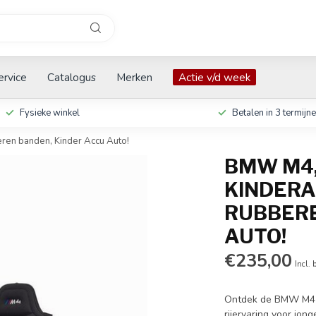
ervice
Catalogus
Merken
Actie v/d week
Fysieke winkel
Betalen in 3 termijn
eren banden, Kinder Accu Auto!
BMW M4,
KINDERAU
RUBBERE
AUTO!
€235,00
Incl. 
Ontdek de BMW M4 k
rijervaring voor jon