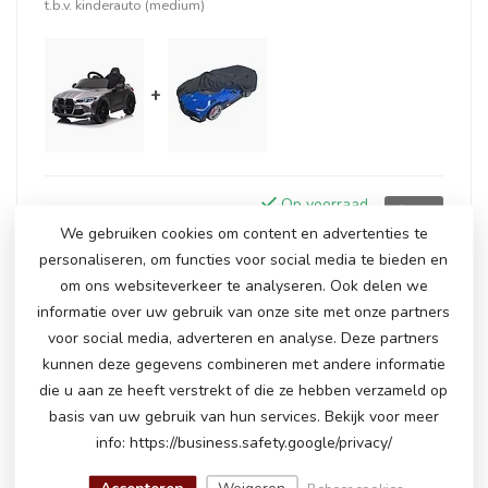
t.b.v. kinderauto (medium)
+
Op voorraad
€247,50
€254,95
We gebruiken cookies om content en advertenties te
personaliseren, om functies voor social media te bieden en
om ons websiteverkeer te analyseren. Ook delen we
informatie over uw gebruik van onze site met onze partners
GERELATEERDE PRODUCTEN
voor social media, adverteren en analyse. Deze partners
kunnen deze gegevens combineren met andere informatie
BMW M4, 12 volt kinderauto
€235,00
die u aan ze heeft verstrekt of die ze hebben verzameld op
Op voorraad
basis van uw gebruik van hun services. Bekijk voor meer
info: https://business.safety.google/privacy/
BMW M4, 12 volt kinderauto
€300,00