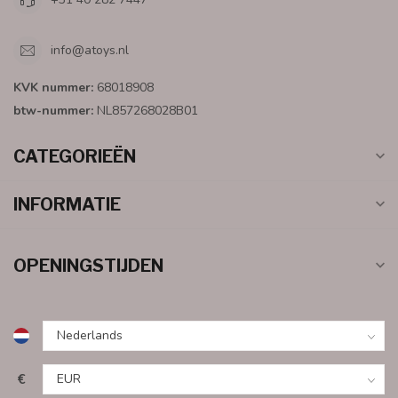
info@atoys.nl
KVK nummer:
68018908
btw-nummer:
NL857268028B01
CATEGORIEËN
INFORMATIE
OPENINGSTIJDEN
€