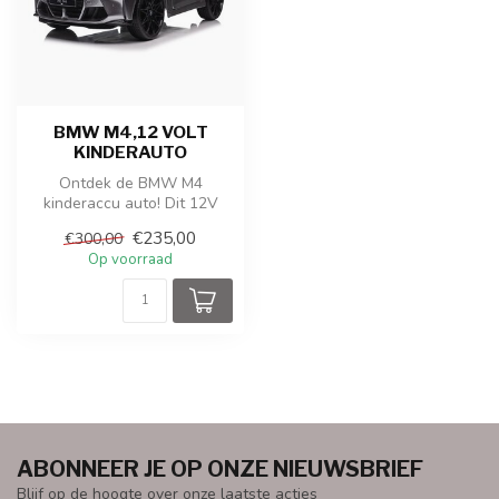
BMW M4,12 VOLT
KINDERAUTO
Ontdek de BMW M4
kinderaccu auto! Dit 12V
voertuig biedt een
€235,00
€300,00
opwindende rijervar...
Op voorraad
ABONNEER JE OP ONZE NIEUWSBRIEF
Blijf op de hoogte over onze laatste acties