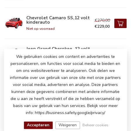
Chevrolet Camaro SS,12 volt
€270,00
kinderauto
€229,00
Niet op voorraad
Jeep Grand Cherokee, 12 volt
€315,00
kinderauto
We gebruiken cookies om content en advertenties te
€249,00
Op voorraad
personaliseren, om functies voor social media te bieden en
om ons websiteverkeer te analyseren. Ook delen we
informatie over uw gebruik van onze site met onze partners
Jeep Grand Cherokee, 12 volt
€300,00
kinderauto
voor social media, adverteren en analyse. Deze partners
€239,00
Op voorraad
kunnen deze gegevens combineren met andere informatie
die u aan ze heeft verstrekt of die ze hebben verzameld op
basis van uw gebruik van hun services. Bekijk voor meer
Jeep Grand Cherokee, 12 volt
info: https://business.safety.google/privacy/
€315,00
kinderauto
€249,00
Op voorraad
Accepteren
Weigeren
Beheer cookies