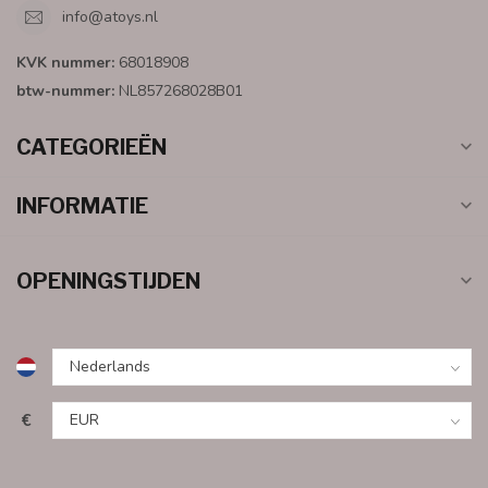
info@atoys.nl
KVK nummer:
68018908
btw-nummer:
NL857268028B01
CATEGORIEËN
INFORMATIE
OPENINGSTIJDEN
€