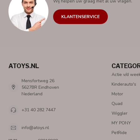
Wij helpen uw graag met al uw vragen.
KLANTENSERVICE
ATOYS.NL
CATEGOR
Actie v/d wee
Mensfortweg 26
Kinderauto's
5627BR Eindhoven
Nederland
Motor
Quad
+31 40 282 7447
Wiggler
MY PONY
info@atoys.nl
PetRide