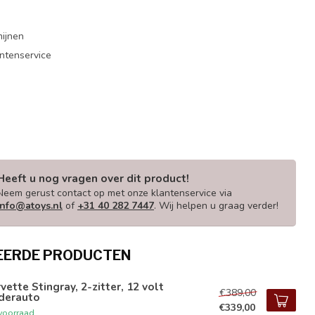
mijnen
antenservice
Heeft u nog vragen over dit product!
Neem gerust contact op met onze klantenservice via
info@atoys.nl
of
+31 40 282 7447
. Wij helpen u graag verder!
EERDE PRODUCTEN
vette Stingray, 2-zitter, 12 volt
€389,00
nderauto
€339,00
voorraad