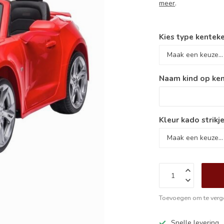
meer
.
Kies type kenteke
Naam kind op ken
Kleur kado strikje
Toevoegen om te verge
Snelle levering