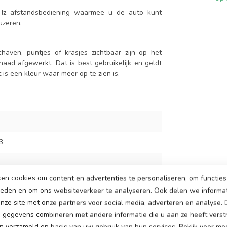
Hz afstandsbediening waarmee u de auto kunt
auzeren.
haven, puntjes of krasjes zichtbaar zijn op het
aad afgewerkt. Dat is best gebruikelijk en geldt
is een kleur waar meer op te zien is.
3
en cookies om content en advertenties te personaliseren, om functies 
u
ieden en om ons websiteverkeer te analyseren. Ook delen we informa
nze site met onze partners voor social media, adverteren en analyse.
ren, een motor op ieder achterwiel
gegevens combineren met andere informatie die u aan ze heeft verstr
nelheden tot 6 km per uur