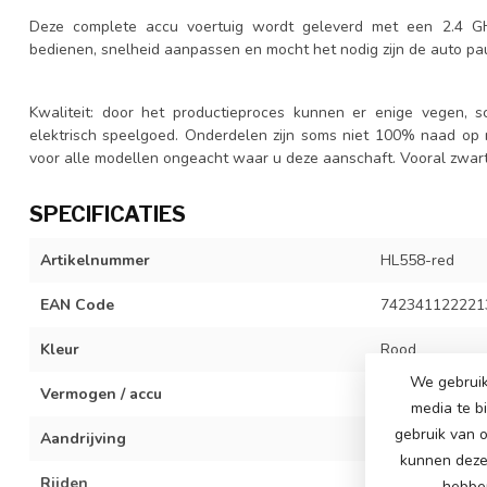
Deze complete accu voertuig wordt geleverd met een 2.4 G
bedienen, snelheid aanpassen en mocht het nodig zijn de auto p
Kwaliteit: door het productieproces kunnen er enige vegen, sc
elektrisch speelgoed. Onderdelen zijn soms niet 100% naad op n
voor alle modellen ongeacht waar u deze aanschaft. Vooral zwart 
SPECIFICATIES
Artikelnummer
HL558-red
EAN Code
742341122221
Kleur
Rood
We gebruik
Vermogen / accu
12 volt7Ah acc
media te b
gebruik van o
Aandrijving
2x 12 volt moto
kunnen deze 
Rijden
3 verstelbare s