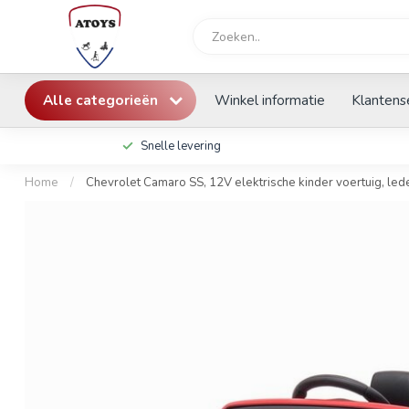
Alle categorieën
Winkel informatie
Klantens
Snelle levering
Home
/
Chevrolet Camaro SS, 12V elektrische kinder voertuig, lede