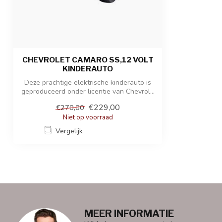
Afmetingen verpakking
123 x 60 x 36 c
Gewicht product / verpakking
16,50 kg / 21 k
CHEVROLET CAMARO SS,12 VOLT
KINDERAUTO
Deze prachtige elektrische kinderauto is
geproduceerd onder licentie van Chevrol...
€229,00
€270,00
Niet op voorraad
Vergelijk
MEER INFORMATIE