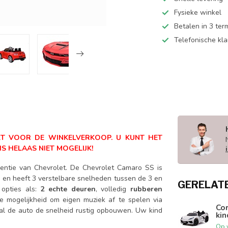
Fysieke winkel
Betalen in 3 ter
Telefonische kl
AKT VOOR DE WINKELVERKOOP. U KUNT HET
IS HELAAS NIET MOGELIJK!
centie van Chevrolet. De Chevrolet Camaro SS is
n en heeft 3 verstelbare snelheden tussen de 3 en
GERELAT
 opties als:
2 echte deuren
, volledig
rubberen
de mogelijkheid om eigen muziek af te spelen via
Cor
al de auto de snelheid rustig opbouwen. Uw kind
ki
Op 