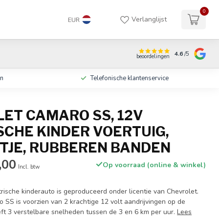
0
Verlanglijst
EUR
4.6
/5
beoordelingen
en
Telefonische klantenservice
ET CAMARO SS, 12V
SCHE KINDER VOERTUIG,
ITJE, RUBBEREN BANDEN
,00
Op voorraad (online & winkel)
Incl. btw
rische kinderauto is geproduceerd onder licentie van Chevrolet.
 SS is voorzien van 2 krachtige 12 volt aandrijvingen op de
ft 3 verstelbare snelheden tussen de 3 en 6 km per uur.
Lees