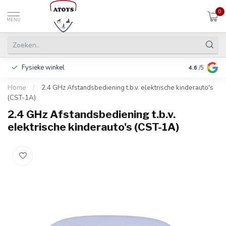
0
MENU
Fysieke winkel
Betalen in 3
4.6
/5
Home
/
2.4 GHz Afstandsbediening t.b.v. elektrische kinderauto's
(CST-1A)
2.4 GHz Afstandsbediening t.b.v.
elektrische kinderauto's (CST-1A)