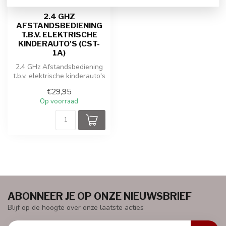
2.4 GHZ
AFSTANDSBEDIENING
T.B.V. ELEKTRISCHE
KINDERAUTO'S (CST-
1A)
2.4 GHz Afstandsbediening
t.b.v. elektrische kinderauto's
(CST-1A)
€29,95
Op voorraad
ABONNEER JE OP ONZE NIEUWSBRIEF
Blijf op de hoogte over onze laatste acties