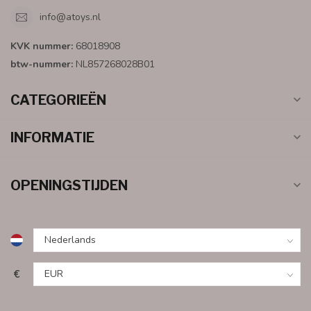
info@atoys.nl
KVK nummer:
68018908
btw-nummer:
NL857268028B01
CATEGORIEËN
INFORMATIE
OPENINGSTIJDEN
€