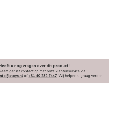
Heeft u nog vragen over dit product!
Neem gerust contact op met onze klantenservice via
info@atoys.nl
of
+31 40 282 7447
. Wij helpen u graag verder!