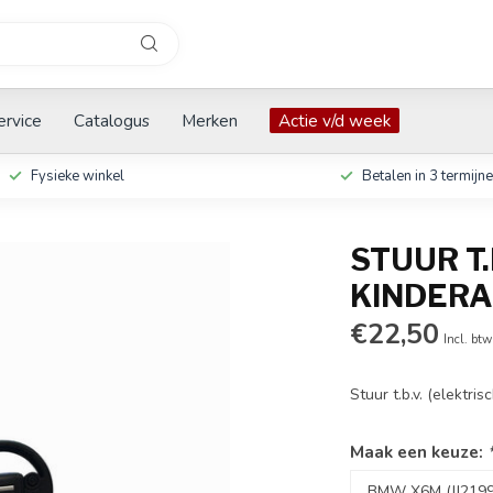
ervice
Catalogus
Merken
Actie v/d week
Fysieke winkel
Betalen in 3 termijn
STUUR T.
KINDER
€22,50
Incl. btw
Stuur t.b.v. (elektri
Maak een keuze: