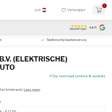
0
Verlanglijst
EUR
4.6
/5
beoordelingen
en
Telefonische klantenservice
B.V. (ELEKTRISCHE)
AUTO
Op voorraad (online & winkel)
sche) kinderauto
Lees meer
.
*