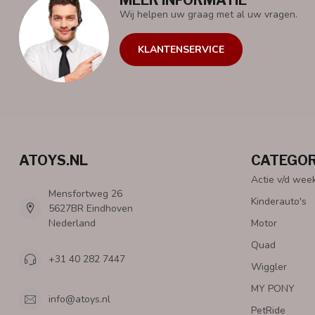
Wij helpen uw graag met al uw vragen.
KLANTENSERVICE
ATOYS.NL
CATEGOR
Actie v/d wee
Mensfortweg 26
Kinderauto's
5627BR Eindhoven
Nederland
Motor
Quad
+31 40 282 7447
Wiggler
MY PONY
info@atoys.nl
PetRide