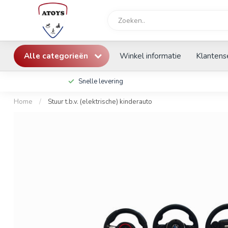
Alle categorieën
Winkel informatie
Klantens
Snelle levering
Home
/
Stuur t.b.v. (elektrische) kinderauto