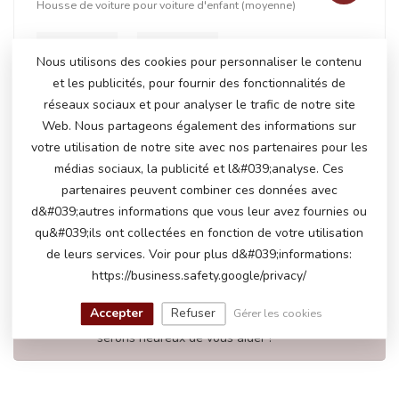
Housse de voiture pour voiture d'enfant (moyenne)
Nous utilisons des cookies pour personnaliser le contenu
+
et les publicités, pour fournir des fonctionnalités de
réseaux sociaux et pour analyser le trafic de notre site
Web. Nous partageons également des informations sur
votre utilisation de notre site avec nos partenaires pour les
En stock
médias sociaux, la publicité et l&#039;analyse. Ces
€201,50
€208,95
partenaires peuvent combiner ces données avec
d&#039;autres informations que vous leur avez fournies ou
qu&#039;ils ont collectées en fonction de votre utilisation
de leurs services. Voir pour plus d&#039;informations:
AVEZ-VOUS DES QUESTIONS SUR CE
https://business.safety.google/privacy/
PRODUIT?
N'hésitez pas à contacter notre service client
Accepter
Refuser
Gérer les cookies
via
info@atoys.nl
ou au
+31 40 282 7447
. Nous
serons heureux de vous aider !