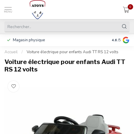
0
MENU
Magasin physique
Payer en 3 f
4.6
/5
Accueil
/
Voiture électrique pour enfants Audi TT RS 12 volts
Voiture électrique pour enfants Audi TT
RS 12 volts