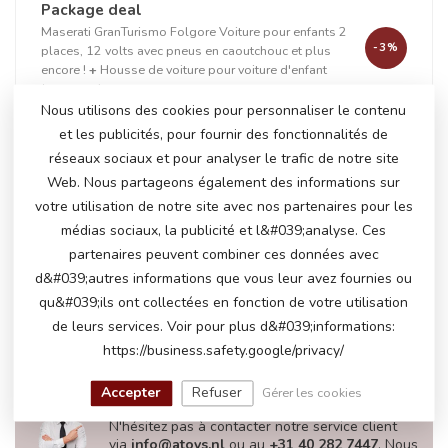
Package deal
Maserati GranTurismo Folgore Voiture pour enfants 2
-3%
places, 12 volts avec pneus en caoutchouc et plus
encore !
+
Housse de voiture pour voiture d'enfant
(moyenne)
Nous utilisons des cookies pour personnaliser le contenu
et les publicités, pour fournir des fonctionnalités de
réseaux sociaux et pour analyser le trafic de notre site
+
Web. Nous partageons également des informations sur
votre utilisation de notre site avec nos partenaires pour les
médias sociaux, la publicité et l&#039;analyse. Ces
partenaires peuvent combiner ces données avec
En stock
d&#039;autres informations que vous leur avez fournies ou
€251,50
€258,95
qu&#039;ils ont collectées en fonction de votre utilisation
de leurs services. Voir pour plus d&#039;informations:
https://business.safety.google/privacy/
AVEZ-VOUS DES QUESTIONS SUR CE
Accepter
Refuser
Gérer les cookies
PRODUIT?
N'hésitez pas à contacter notre service client
via
info@atoys.nl
ou au
+31 40 282 7447
. Nous