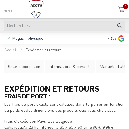
0
MENU
Magasin physique
Payer en 3 f
4.6
/5
Accueil
/
Expédition et retours
Salle d'exposition
Informations & conseils
Manuels d'utilis
EXPÉDITION ET RETOURS
FRAIS DE PORT :
Les frais de port exacts sont calculés dans le panier en fonction
du poids et des dimensions des produits que vous choisissez.
Frais d'expédition Pays-Bas Belgique
Colis jusqu'à 23 kg inférieur à 80 x 60 x 50 cm 6,96 € 9,95 €