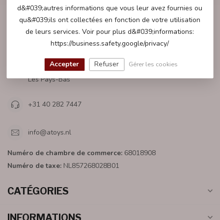
d&#039;autres informations que vous leur avez fournies ou
qu&#039;ils ont collectées en fonction de votre utilisation
de leurs services. Voir pour plus d&#039;informations:
ATOYS.NL
https://business.safety.google/privacy/
Mensfortweg 26
Accepter
Refuser
Gérer les cookies
5627BR Eindhoven
Les Pays-Bas
+31 40 282 7447
info@atoys.nl
Numéro de chambre de commerce:
68018908
Numéro de taxe:
NL857268028B01
CATÉGORIES
INFORMATIONS