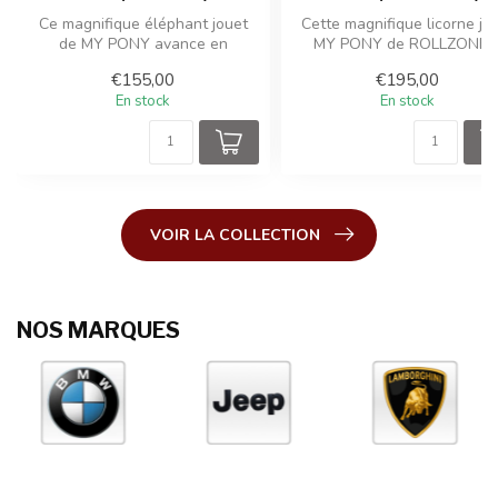
Ce magnifique éléphant jouet
Cette magnifique licorne jo
de MY PONY avance en
MY PONY de ROLLZONE
douceur grâce à un mouvement
avance en douceur grâce à u
€155,00
€195,00
d...
En stock
En stock
VOIR LA COLLECTION
NOS MARQUES