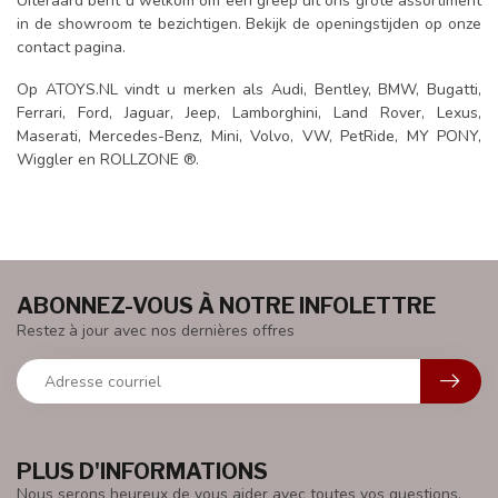
Uiteraard bent u welkom om een greep uit ons grote assortiment
in de showroom te bezichtigen. Bekijk de openingstijden op onze
contact pagina.
Op ATOYS.NL vindt u merken als Audi, Bentley, BMW, Bugatti,
Ferrari, Ford, Jaguar, Jeep, Lamborghini, Land Rover, Lexus,
Maserati, Mercedes-Benz, Mini, Volvo, VW, PetRide, MY PONY,
Wiggler en ROLLZONE ®.
ABONNEZ-VOUS À NOTRE INFOLETTRE
Restez à jour avec nos dernières offres
PLUS D'INFORMATIONS
Nous serons heureux de vous aider avec toutes vos questions.