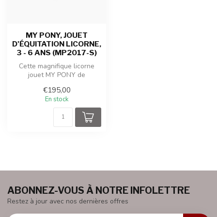
MY PONY, JOUET
D'ÉQUITATION LICORNE,
3 - 6 ANS (MP2017-S)
Cette magnifique licorne
jouet MY PONY de
ROLLZONE® avance en
€195,00
douceur grâce à un...
En stock
ABONNEZ-VOUS À NOTRE INFOLETTRE
Restez à jour avec nos dernières offres