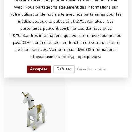
réseaux sociaux et pour analyser le trafic de notre site
Web. Nous partageons également des informations sur
votre utilisation de notre site avec nos partenaires pour les
AVEZ-VOUS DES QUESTIONS SUR CE
médias sociaux, la publicité et l&#039;analyse. Ces
PRODUIT?
partenaires peuvent combiner ces données avec
N'hésitez pas à contacter notre service client
d&#039;autres informations que vous leur avez fournies ou
via
info@atoys.nl
ou au
+31 40 282 7447
. Nous
qu&#039;ils ont collectées en fonction de votre utilisation
serons heureux de vous aider !
de leurs services. Voir pour plus d&#039;informations:
https://business.safety.google/privacy/
VU(S) RÉCEMMENT
Accepter
Refuser
Gérer les cookies