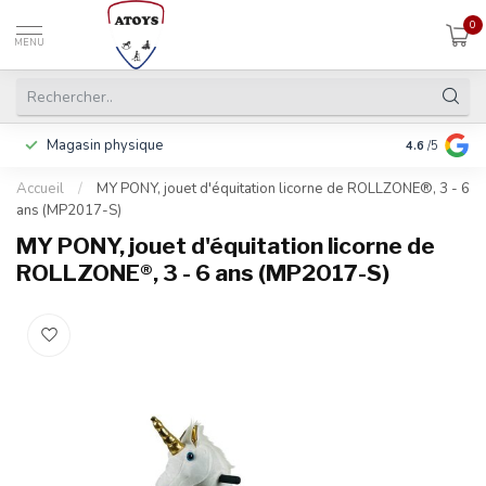
0
MENU
Magasin physique
Payer en 3 f
4.6
/5
Accueil
/
MY PONY, jouet d'équitation licorne de ROLLZONE®, 3 - 6
ans (MP2017-S)
MY PONY, jouet d'équitation licorne de
ROLLZONE®, 3 - 6 ans (MP2017-S)