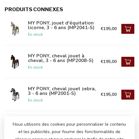
PRODUITS CONNEXES
MY PONY, jouet d'équitation
licorne, 3 - 6 ans (MP2041-S)
€195,00
En stock
MY PONY, cheval jouet à
cheval, 3 - 6 ans (MP2008-S)
€195,00
En stock
MY PONY, cheval jouet zebra,
3 - 6 ans (MP2001-S)
€195,00
En stock
MY PONY, jouet à cheval
Nous utilisons des cookies pour personnaliser le contenu
licorne, 3 - 6 ans (MP2022-S)
€195,00
et les publicités, pour fournir des fonctionnalités de
En stock