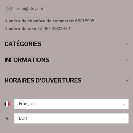
info@atoys.nl
Numéro de chambre de commerce:
68018908
Numéro de taxe:
NL857268028B01
CATÉGORIES
INFORMATIONS
HORAIRES D'OUVERTURES
€