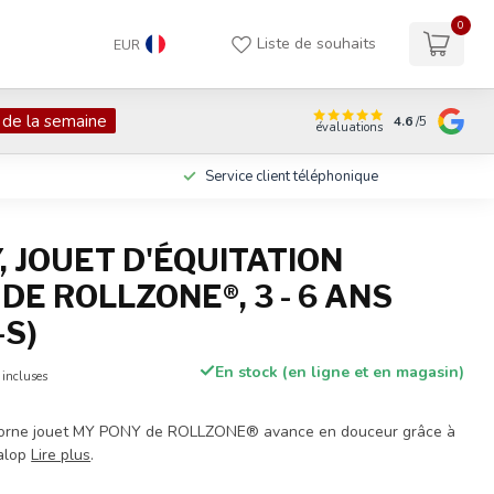
0
Liste de souhaits
EUR
 de la semaine
4.6
/5
évaluations
Service client téléphonique
, JOUET D'ÉQUITATION
DE ROLLZONE®, 3 - 6 ANS
-S)
En stock (en ligne et en magasin)
 incluses
icorne jouet MY PONY de ROLLZONE® avance en douceur grâce à
alop
Lire plus
.