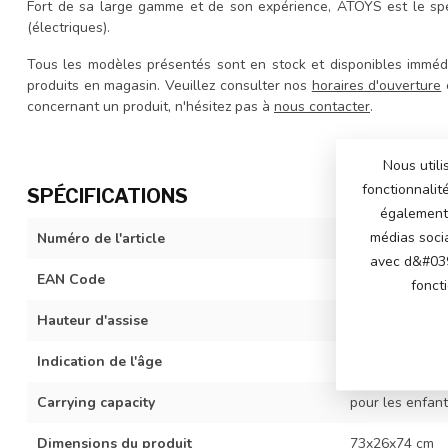
Fort de sa large gamme et de son expérience, ATOYS est le spé
(électriques).
Tous les modèles présentés sont en stock et disponibles immédia
produits en magasin. Veuillez consulter nos
horaires d'ouverture
e
concernant un produit, n'hésitez pas à
nous contacter
.
Nous utili
fonctionnalit
SPÉCIFICATIONS
également 
médias soci
Numéro de l'article
MP2041-S
avec d&#039
EAN Code
872086558047
fonct
Hauteur d'assise
53 cm
Indication de l'âge
Convient aux en
Carrying capacity
pour les enfant
Dimensions du produit
73x26x74 cm