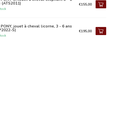
s (ATS2011)
€155,00
tock
PONY, jouet à cheval licorne, 3 - 6 ans
P2022-S)
€195,00
tock