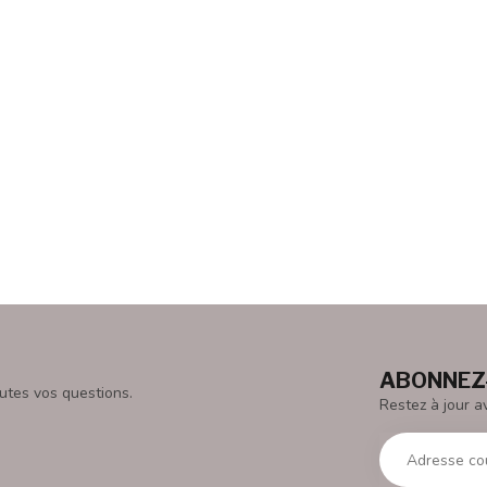
ABONNEZ-
utes vos questions.
Restez à jour a