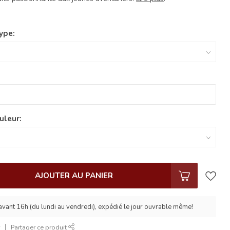
ype:
uleur:
AJOUTER AU PANIER
ant 16h (du lundi au vendredi), expédié le jour ouvrable même!
r
Partager ce produit