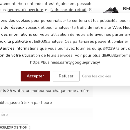
atement. Bien entendu, il est également possible
BM
 nos
heures d'ouverture
et
l'adresse de retrait
. Si
En s
nous
contacter
.
sons des cookies pour personnaliser le contenu et les publicités, pour 
és de réseaux sociaux et pour analyser le trafic de notre site Web. N
des informations sur votre utilisation de notre site avec nos partenair
BM
aux, la publicité et l&#039;analyse. Ces partenaires peuvent combiner
En s
;autres informations que vous leur avez fournies ou qu&#039;ils ont c
3
ion de votre utilisation de leurs services. Voir pour plus d&#039;informa
https://business.safety.google/privacy/
Accepter
Refuser
Gérer les cookies
ts 7Ah
lts 35 watts, un moteur sur chaque roue arrière
ables jusqu'à 5 km par heure
rière
au démarrage, boutons klaxon et musique,
039;EXPOSITION