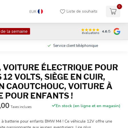
0
Liste de souhaits
EUR
 de la semaine
4.6
/5
évaluations
Service client téléphonique
 VOITURE ÉLECTRIQUE POUR
12 VOLTS, SIÈGE EN CUIR,
N CAOUTCHOUC, VOITURE À
E POUR ENFANTS !
,00
En stock (en ligne et en magasin)
Taxes incluses
e à batterie pour enfants BMW M4 ! Ce véhicule 12V offre une
ite passionnante aux jeunes aventuriers.
Lire plus
.