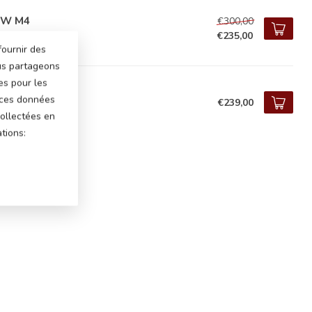
W M4
€300,00
€235,00
tock
fournir des
ous partageons
es pour les
W i4
 ces données
€239,00
tock
ollectées en
tions: