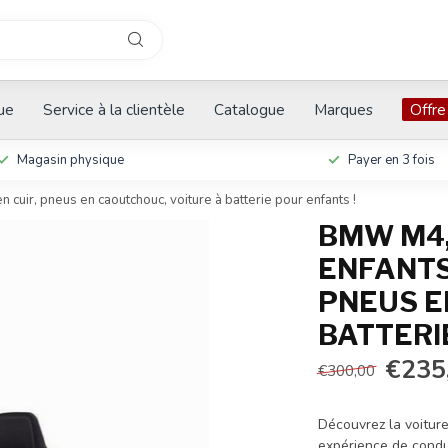
que
Service à la clientèle
Catalogue
Marques
Offre
Magasin physique
Payer en 3 fois
 cuir, pneus en caoutchouc, voiture à batterie pour enfants !
BMW M4,
ENFANTS 
PNEUS E
BATTERI
€235
€300,00
Découvrez la voitur
expérience de condu