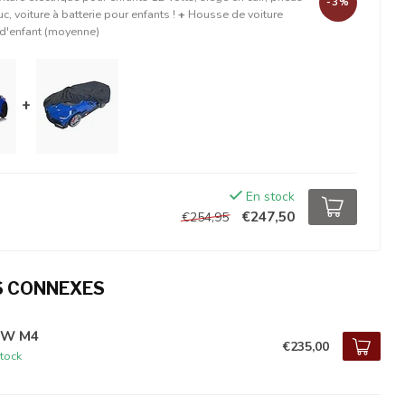
-3%
, voiture à batterie pour enfants !
+
Housse de voiture
 d'enfant (moyenne)
+
En stock
€247,50
€254,95
S CONNEXES
W M4
€235,00
tock