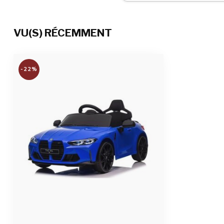
lecture d'histo
écouter votre p
batterie.
VU(S) RÉCEMMENT
Particularités
Pneus entièrem
avec ceinture d
peinture brillan
-22%
Télécommande
Télécommande 2
pause
Temps de charge et temps de jeu
6 à 8 heures de
Nombre de places
1 place
Admissibilité
Pour les enfan
Dimensions du produit
110 x 75 x 50 c
Dimensions du colis
112 x 57 x 28,5
Poids du produit/emballage
15 kg / 18 kg