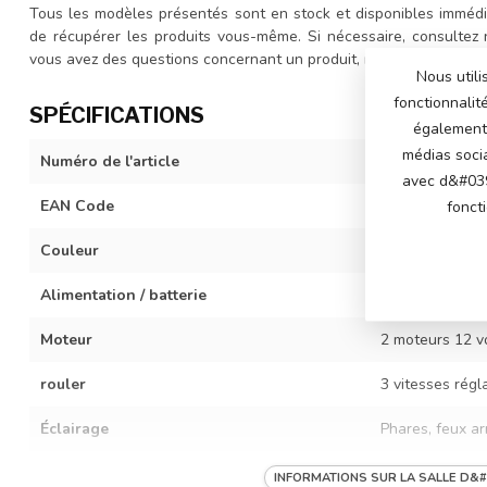
Tous les modèles présentés sont en stock et disponibles immédi
de récupérer les produits vous-même. Si nécessaire, consultez
vous avez des questions concernant un produit, n'hésitez pas à 
Nous utili
fonctionnalit
SPÉCIFICATIONS
également 
médias soci
Numéro de l'article
SX2418-blue
avec d&#039
EAN Code
742344032039
fonct
Couleur
bleu
Alimentation / batterie
Batterie 12 vol
Moteur
2 moteurs 12 vo
rouler
3 vitesses régl
Éclairage
Phares, feux ar
Musique / multimédia
Son du moteur 
INFORMATIONS SUR LA SALLE D&#