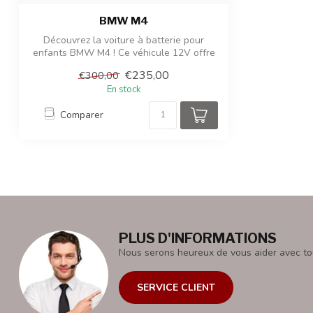
BMW M4
Découvrez la voiture à batterie pour
enfants BMW M4 ! Ce véhicule 12V offre
une ...
€235,00
€300,00
En stock
Comparer
PLUS D'INFORMATIONS
Nous serons heureux de vous aider avec to
SERVICE CLIENT