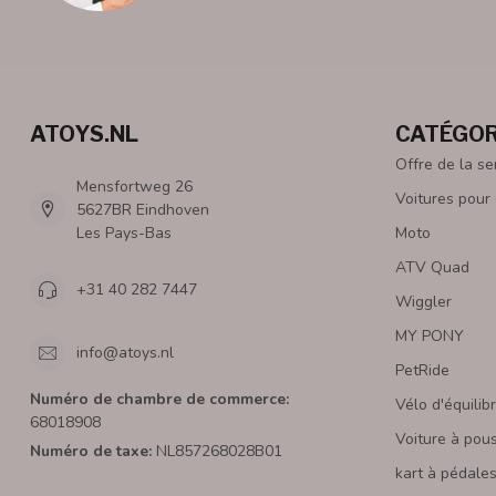
ATOYS.NL
CATÉGOR
Offre de la s
Mensfortweg 26
Voitures pour
5627BR Eindhoven
Les Pays-Bas
Moto
ATV Quad
+31 40 282 7447
Wiggler
MY PONY
info@atoys.nl
PetRide
Numéro de chambre de commerce:
Vélo d'équilib
68018908
Voiture à pou
Numéro de taxe:
NL857268028B01
kart à pédale