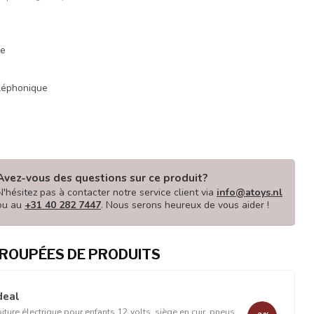
ue
éléphonique
Avez-vous des questions sur ce produit?
N'hésitez pas à contacter notre service client via
info@atoys.nl
ou au
+31 40 282 7447
. Nous serons heureux de vous aider !
ROUPÉES DE PRODUITS
deal
ure électrique pour enfants 12 volts, siège en cuir, pneus