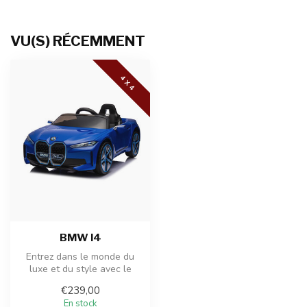
VU(S) RÉCEMMENT
4 X 4
BMW I4
Entrez dans le monde du
luxe et du style avec le
véhicule à batterie BMW i4,
€239,00
une...
En stock