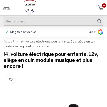
0
MENU
Magasin physique
Payer en 3 f
4.6
/5
Accueil
/
i4, voiture électrique pour enfants, 12v, siège en cuir,
module musique et plus encore !
i4, voiture électrique pour enfants, 12v,
siège en cuir, module musique et plus
encore !