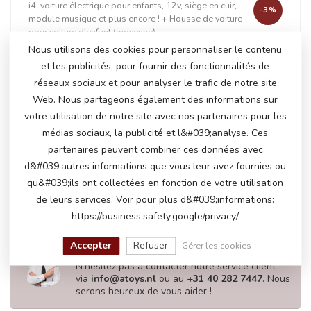
i4, voiture électrique pour enfants, 12v, siège en cuir,
-3%
module musique et plus encore !
+
Housse de voiture
pour voiture d'enfant (moyenne)
Nous utilisons des cookies pour personnaliser le contenu
et les publicités, pour fournir des fonctionnalités de
réseaux sociaux et pour analyser le trafic de notre site
+
Web. Nous partageons également des informations sur
votre utilisation de notre site avec nos partenaires pour les
médias sociaux, la publicité et l&#039;analyse. Ces
partenaires peuvent combiner ces données avec
En stock
d&#039;autres informations que vous leur avez fournies ou
€251,50
€258,95
qu&#039;ils ont collectées en fonction de votre utilisation
de leurs services. Voir pour plus d&#039;informations:
https://business.safety.google/privacy/
AVEZ-VOUS DES QUESTIONS SUR CE
Accepter
Refuser
Gérer les cookies
PRODUIT?
N'hésitez pas à contacter notre service client
via
info@atoys.nl
ou au
+31 40 282 7447
. Nous
serons heureux de vous aider !