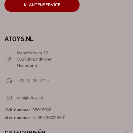
KLANTENSERVICE
ATOYS.NL
Mensfortweg 26
5627BR Eindhoven
Nederland
+31 40 282 7447
info@atoys.nl
KVK nummer:
68018908
btw-nummer:
NL857268028B01
CATEGORIEËN