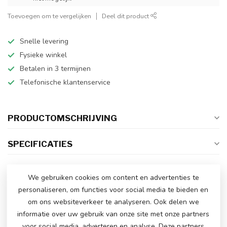
Toevoegen om te vergelijken
Deel dit product
Snelle levering
Fysieke winkel
Betalen in 3 termijnen
Telefonische klantenservice
PRODUCTOMSCHRIJVING
SPECIFICATIES
We gebruiken cookies om content en advertenties te
HEEFT U NOG VRAGEN OVER DIT
personaliseren, om functies voor social media te bieden en
PRODUCT!
om ons websiteverkeer te analyseren. Ook delen we
Neem gerust contact op met onze
informatie over uw gebruik van onze site met onze partners
klantenservice via
info@atoys.nl
of
+31 40 282
7447
. Wij helpen u graag verder!
voor social media, adverteren en analyse. Deze partners