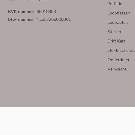
PetRide
KVK nummer:
68018908
Loopfietsen
btw-nummer:
NL857268028B01
Loopauto's
Skelter
Drift Kart
Elektrische st
Onderdelen
Verwacht