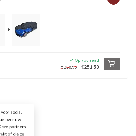
+
Op voorraad
€251,50
€258,95
voor social
tie over uw
 Deze partners
ekt of die ze