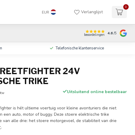
0
Verlanglijst
EUR
4.6
/5
beoordelingen
en
Telefonische klantenservice
TREETFIGHTER 24V
SCHE TRIKE
Uitsluitend online bestelbaar
btw
ighter is hét ultieme voertuig voor kleine avonturiers die niet
 een auto, motor of buggy. Deze stoere elektrische trike
 van alle drie: het stoere motorgevoel, de stabiliteit van drie
r
.