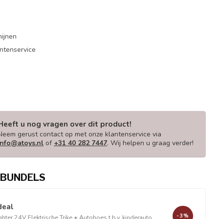
mijnen
antenservice
Heeft u nog vragen over dit product!
Neem gerust contact op met onze klantenservice via
info@atoys.nl
of
+31 40 282 7447
. Wij helpen u graag verder!
BUNDELS
deal
-3%
ighter 24V Elektrische Trike
+
Autohoes t.b.v. kinderauto