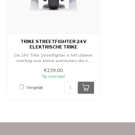
Afmetingen verpakking
114 x 46 x 44 c
Gewicht product / verpakking
13 kg/ 16 kgs
TRIKE STREETFIGHTER 24V
ELEKTRISCHE TRIKE
De 24V Trike Streetfighter is hét ultieme
voertuig voor kleine avonturiers die n...
€239,00
Op voorraad
Vergelijk