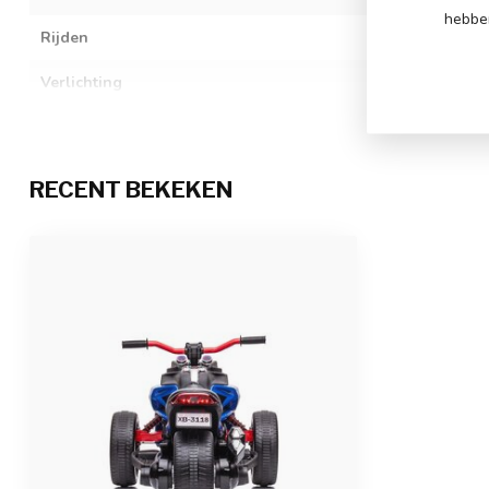
hebben
Rijden
3 verstelbare s
Verlichting
koplampen, ac
WINKEL INFO
Muziek / multimedia
Motor geluid bi
USB-ingang en 
is verstelbaar, 
RECENT BEKEKEN
Bijzonderheden
achterwiel is g
Afstandsbediening
2.4 GHz afstan
pauzeer functi
Oplaadtijd & speeltijd
6 tot 8 uur opl
Aantal zitplaatsen
2-zitter
Geschiktheid
Voor kinderen t
Afmetingen product
113 x 74 x 60 c