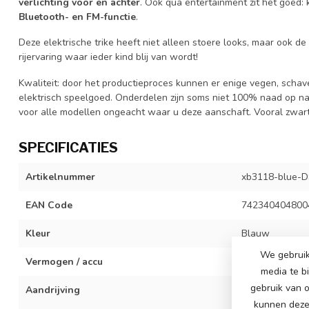
verlichting voor en achter
. Ook qua entertainment zit het goed:
Bluetooth- en FM-functie
.
Deze elektrische trike heeft niet alleen stoere looks, maar ook 
rijervaring waar ieder kind blij van wordt!
Kwaliteit: door het productieproces kunnen er enige vegen, schaven
elektrisch speelgoed. Onderdelen zijn soms niet 100% naad op naa
voor alle modellen ongeacht waar u deze aanschaft. Vooral zwart 
SPECIFICATIES
Artikelnummer
xb3118-blue-D
EAN Code
742340404800
Kleur
Blauw
We gebruik
Vermogen / accu
24 volt 5Ah ac
media te b
gebruik van o
Aandrijving
2x 24 volt 200
achterwiel
kunnen deze 