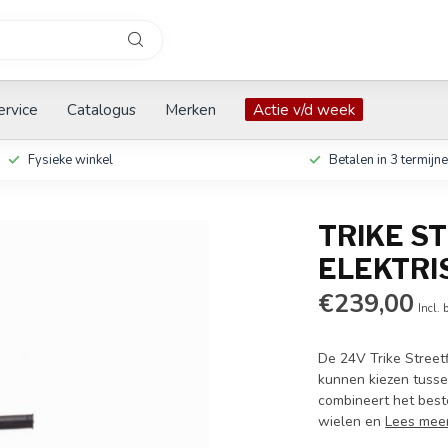
ervice
Catalogus
Merken
Actie v/d week
Fysieke winkel
Betalen in 3 termijn
TRIKE S
ELEKTRI
€239,00
Incl. 
De 24V Trike Streetf
kunnen kiezen tussen
combineert het beste
wielen en
Lees mee