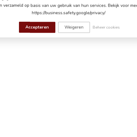
 verzameld op basis van uw gebruik van hun services. Bekijk voor mee
nelheden tot 7 km per uur
https://business.safety.google/privacy/
hter lampen
Accepteren
Weigeren
Beheer cookies
j het starten, toeter, muziek module met muziek,
Bluetooth om eigen muziek af te spelen, volume
batterij indicator
eveerd, 3 wieler
dsbediening met verstelbare snelheden en
e
aden, tot 60 minuten speeltijd op een vlakke weg
ot 5 jaar tot maximaal 30 kg
m (lengte x breedte x hoogte)