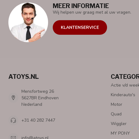
MEER INFORMATIE
Wij helpen uw graag met al uw vragen.
KLANTENSERVICE
ATOYS.NL
CATEGOR
Actie v/d wee
Mensfortweg 26
Kinderauto's
5627BR Eindhoven
Nederland
Motor
Quad
+31 40 282 7447
Wiggler
MY PONY
info@atoys.nl