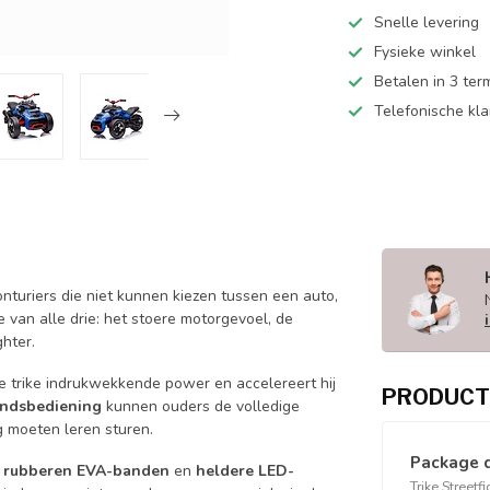
Snelle levering
Fysieke winkel
Betalen in 3 ter
Telefonische kl
onturiers die niet kunnen kiezen tussen een auto,
e van alle drie: het stoere motorgevoel, de
ghter.
 trike indrukwekkende power en accelereert hij
PRODUCT
andsbediening
kunnen ouders de volledige
 moeten leren sturen.
Package 
 rubberen EVA-banden
en
heldere LED-
Trike Streetf