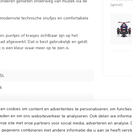
 kinderen genieten onderweg van muziek via de
(groot)
de modernste technische snufjes en comfortabele
, puntjes of krasjes zichtbaar zijn op het
d afgewerkt. Dat is best gebruikelijk en geldt
is een kleur waar meer op te zien is.
SL
4
en cookies om content en advertenties te personaliseren, om functies 
cu
ieden en om ons websiteverkeer te analyseren. Ook delen we informa
nze site met onze partners voor social media, adverteren en analyse.
 watt motoren, een motor op ieder kant van de
gegevens combineren met andere informatie die u aan ze heeft verstr