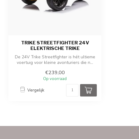
Afmetingen verpakking
114 x 46 x 44 c
Gewicht product / verpakking
13 kg/ 16 kgs
TRIKE STREETFIGHTER 24V
ELEKTRISCHE TRIKE
De 24V Trike Streetfighter is hét ultieme
voertuig voor kleine avonturiers die n...
€239,00
Op voorraad
Vergelijk