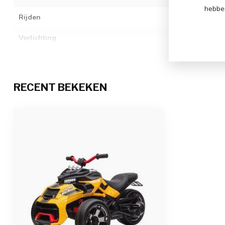
hebben
Rijden
3 verstelbare s
Verlichting
koplampen, ac
WINKEL INFO
Muziek / multimedia
Motor geluid bi
USB-ingang en 
is verstelbaar, 
RECENT BEKEKEN
Bijzonderheden
achterwiel is g
Afstandsbediening
2.4 GHz afstan
pauzeer functi
Oplaadtijd & speeltijd
6 tot 8 uur opl
Aantal zitplaatsen
2-zitter
Geschiktheid
Voor kinderen t
Afmetingen product
113 x 74 x 60 c