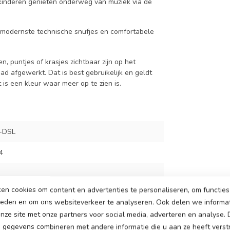
 kinderen genieten onderweg van muziek via de
de modernste technische snufjes en comfortabele
, puntjes of krasjes zichtbaar zijn op het
d afgewerkt. Dat is best gebruikelijk en geldt
is een kleur waar meer op te zien is.
-DSL
4
en cookies om content en advertenties te personaliseren, om functies 
cu
ieden en om ons websiteverkeer te analyseren. Ook delen we informa
nze site met onze partners voor social media, adverteren en analyse.
 watt motoren, een motor op ieder kant van de
gegevens combineren met andere informatie die u aan ze heeft verstr