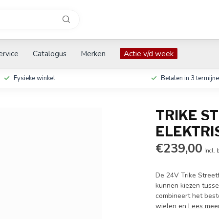
ervice
Catalogus
Merken
Actie v/d week
Fysieke winkel
Betalen in 3 termijn
TRIKE S
ELEKTRI
€239,00
Incl. 
De 24V Trike Streetf
kunnen kiezen tussen
combineert het beste
wielen en
Lees mee