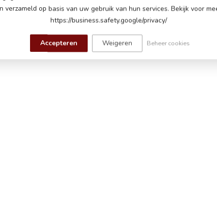
 verzameld op basis van uw gebruik van hun services. Bekijk voor mee
nelheden tot 7 km per uur
https://business.safety.google/privacy/
hter lampen
Accepteren
Weigeren
Beheer cookies
j het starten, toeter, muziek module met muziek,
Bluetooth om eigen muziek af te spelen, volume
batterij indicator
eveerd, 3 wieler
dsbediening met verstelbare snelheden en
e
aden, tot 60 minuten speeltijd op een vlakke weg
ot 5 jaar tot maximaal 30 kg
m (lengte x breedte x hoogte)