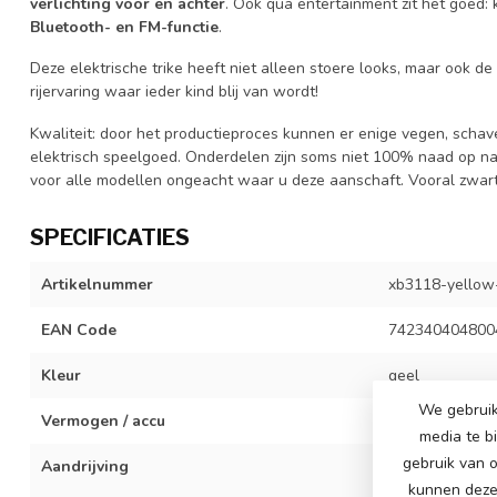
verlichting voor en achter
. Ook qua entertainment zit het goed:
Bluetooth- en FM-functie
.
Deze elektrische trike heeft niet alleen stoere looks, maar ook 
rijervaring waar ieder kind blij van wordt!
Kwaliteit: door het productieproces kunnen er enige vegen, schaven
elektrisch speelgoed. Onderdelen zijn soms niet 100% naad op naa
voor alle modellen ongeacht waar u deze aanschaft. Vooral zwart 
SPECIFICATIES
Artikelnummer
xb3118-yellow
EAN Code
742340404800
Kleur
geel
We gebruik
Vermogen / accu
24 volt 5Ah ac
media te b
gebruik van o
Aandrijving
2x 24 volt 200
achterwiel
kunnen deze 