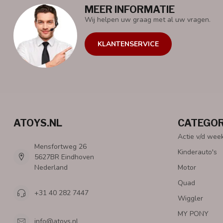
MEER INFORMATIE
Wij helpen uw graag met al uw vragen.
KLANTENSERVICE
ATOYS.NL
CATEGOR
Actie v/d wee
Mensfortweg 26
Kinderauto's
5627BR Eindhoven
Nederland
Motor
Quad
+31 40 282 7447
Wiggler
MY PONY
info@atoys.nl