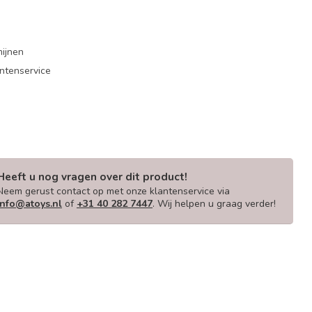
mijnen
antenservice
Heeft u nog vragen over dit product!
Neem gerust contact op met onze klantenservice via
info@atoys.nl
of
+31 40 282 7447
. Wij helpen u graag verder!