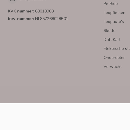
PetRide
KVK nummer:
68018908
Loopfietsen
btw-nummer:
NL857268028B01
Loopauto's
Skelter
Drift Kart
Elektrische st
Onderdelen
Verwacht