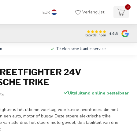
0
Verlanglijst
EUR
4.6
/5
beoordelingen
en
Telefonische klantenservice
TREETFIGHTER 24V
SCHE TRIKE
Uitsluitend online bestelbaar
btw
ighter is hét ultieme voertuig voor kleine avonturiers die niet
 een auto, motor of buggy. Deze stoere elektrische trike
 van alle drie: het stoere motorgevoel, de stabiliteit van drie
r
.