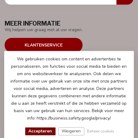
MEER INFORMATIE
Wij helpen uw graag met al uw vragen.
KLANTENSERVICE
We gebruiken cookies om content en advertenties te
personaliseren, om functies voor social media te bieden en
om ons websiteverkeer te analyseren. Ook delen we
ATOYS.NL
informatie over uw gebruik van onze site met onze partners
voor social media, adverteren en analyse. Deze partners
Mensfortweg 26
kunnen deze gegevens combineren met andere informatie
5627BR Eindhoven
die u aan ze heeft verstrekt of die ze hebben verzameld op
Nederland
basis van uw gebruik van hun services. Bekijk voor meer
info: https://business.safety.google/privacy/
+31 40 282 7447
Accepteren
Weigeren
Beheer cookies