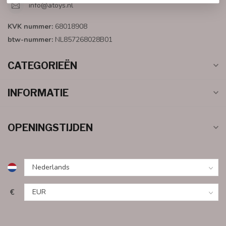
info@atoys.nl
KVK nummer:
68018908
btw-nummer:
NL857268028B01
CATEGORIEËN
INFORMATIE
OPENINGSTIJDEN
€