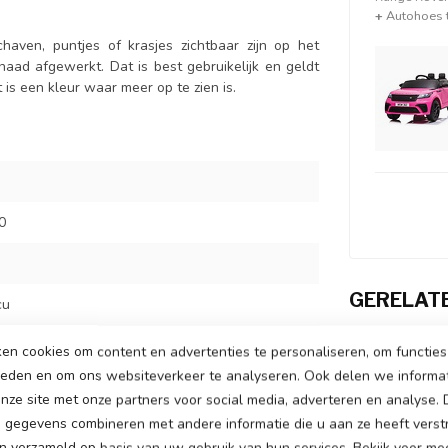
+
Autohoes t
haven, puntjes of krasjes zichtbaar zijn op het
aad afgewerkt. Dat is best gebruikelijk en geldt
is een kleur waar meer op te zien is.
0
GERELAT
cu
ren, een motor op ieder achterwiel
Ran
en cookies om content en advertenties te personaliseren, om functies 
Op 
ieden en om ons websiteverkeer te analyseren. Ook delen we informa
snelheden tot5 km per uur
nze site met onze partners voor social media, adverteren en analyse.
gegevens combineren met andere informatie die u aan ze heeft verstr
: koplampen, achter lampen en dashboard
 verzameld op basis van uw gebruik van hun services. Bekijk voor mee