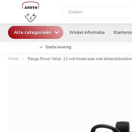
Alle categorieën
Winkel informatie
Klantens
Snelle levering
Home
/
Range Rover Velar, 12 volt kinderauto met afstandsbedien