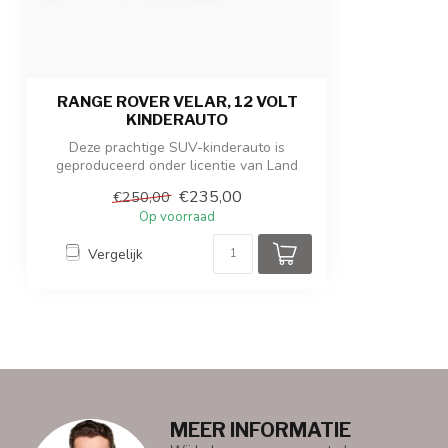
Gewicht product / verpakking
15 kg / 18,50 k
RANGE ROVER VELAR, 12 VOLT
KINDERAUTO
Deze prachtige SUV-kinderauto is
geproduceerd onder licentie van Land
Rover. Het...
€235,00
€250,00
Op voorraad
Vergelijk
MEER INFORMATIE