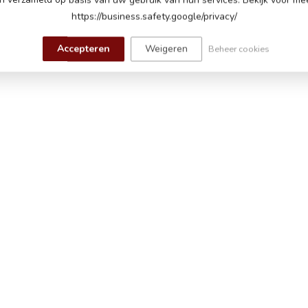
Ran
https://business.safety.google/privacy/
Op 
j het starten, toeter en muziek knopjes,
en, muziek module met Mini SD-, MP3- en USB-
Accepteren
Weigeren
Beheer cookies
 muziek af te spelen, volume is verstelbaar,
r
en banden, kunstleder zitje met
el, 2 deuren, hoogglanslak
dsbediening met verstelbare snelheden en
e
aden, 60-90 minuten speeltijd op een vlakke weg
ot 5 jaar tot maximaal 30 kg
m (lengte x breedte x hoogte)
m (lengte x breedte x hoogte)