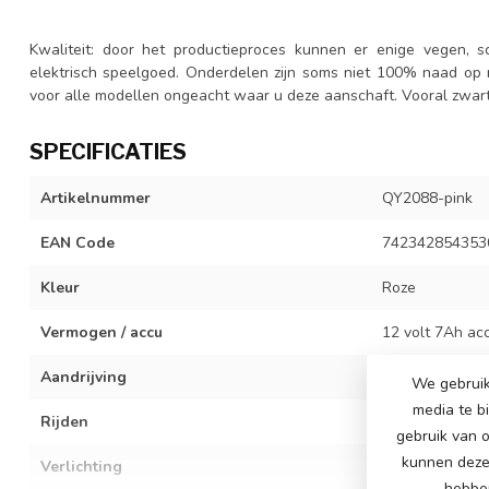
Kwaliteit: door het productieproces kunnen er enige vegen, sc
elektrisch speelgoed. Onderdelen zijn soms niet 100% naad op n
voor alle modellen ongeacht waar u deze aanschaft. Vooral zwart 
SPECIFICATIES
Artikelnummer
QY2088-pink
EAN Code
742342854353
Kleur
Roze
Vermogen / accu
12 volt 7Ah ac
Aandrijving
2x 12 volt moto
We gebruik
media te b
Rijden
3 verstelbare 
gebruik van o
kunnen deze 
Verlichting
Ledverlichting
hebben