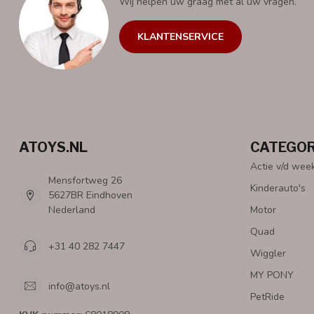
Wij helpen uw graag met al uw vragen.
KLANTENSERVICE
ATOYS.NL
CATEGOR
Actie v/d wee
Mensfortweg 26
Kinderauto's
5627BR Eindhoven
Nederland
Motor
Quad
+31 40 282 7447
Wiggler
MY PONY
info@atoys.nl
PetRide