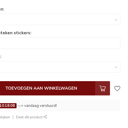
n:
teken stickers:
:
TOEVOEGEN AAN WINKELWAGEN
10:18:07
—> vandaag verstuurd!
lijken
Deel dit product