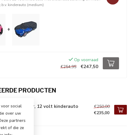
.b.v. kinderauto (medium)
+
Op voorraad
€247,50
€254,95
EERDE PRODUCTEN
ge Rover Velar, 12 volt kinderauto
voor social
€250,00
€235,00
voorraad
tie over uw
 Deze partners
ekt of die ze
r info: