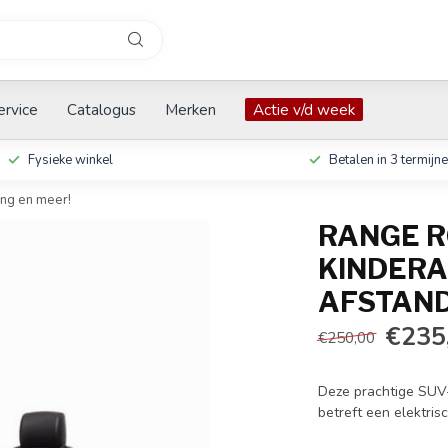
ervice
Catalogus
Merken
Actie v/d week
Fysieke winkel
Betalen in 3 termijn
ing en meer!
RANGE R
KINDERA
AFSTAND
€235
€250,00
Deze prachtige SUV-
betreft een elektris