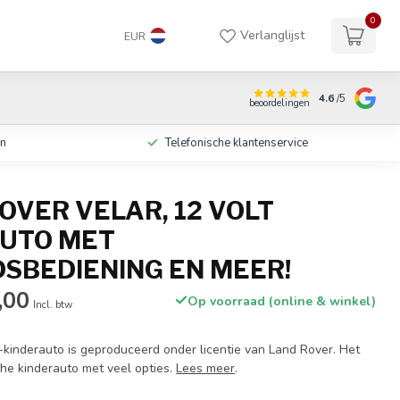
0
Verlanglijst
EUR
4.6
/5
beoordelingen
en
Telefonische klantenservice
OVER VELAR, 12 VOLT
UTO MET
SBEDIENING EN MEER!
,00
Op voorraad (online & winkel)
Incl. btw
kinderauto is geproduceerd onder licentie van Land Rover. Het
che kinderauto met veel opties.
Lees meer
.