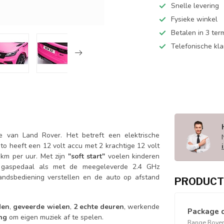
Snelle levering
Fysieke winkel
Betalen in 3 ter
Telefonische kl
e van Land Rover. Het betreft een elektrische
to heeft een 12 volt accu met 2 krachtige 12 volt
km per uur. Met zijn
"soft start"
voelen kinderen
t gaspedaal als met de meegeleverde 2.4 GHz
andsbediening verstellen en de auto op afstand
PRODUCT
den
,
geveerde wielen
,
2 echte deuren
, werkende
Package 
ang
om eigen muziek af te spelen.
Range Rover 