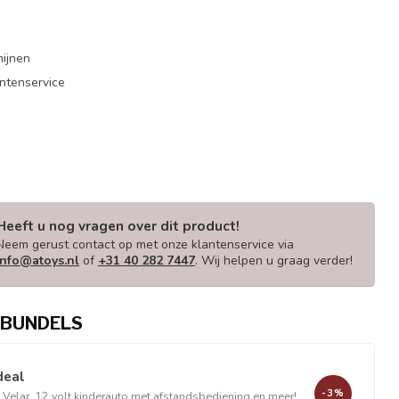
mijnen
antenservice
Heeft u nog vragen over dit product!
Neem gerust contact op met onze klantenservice via
info@atoys.nl
of
+31 40 282 7447
. Wij helpen u graag verder!
BUNDELS
deal
-3%
Velar, 12 volt kinderauto met afstandsbediening en meer!