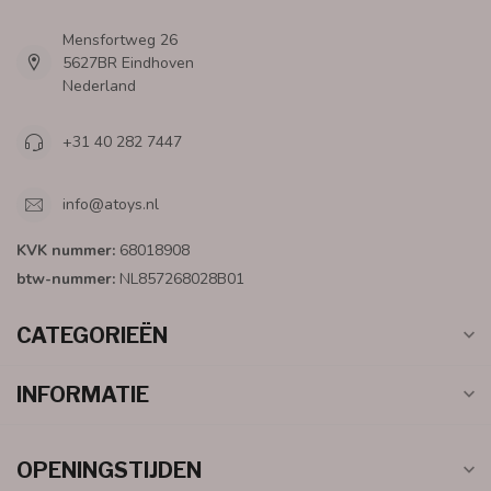
Mensfortweg 26
5627BR Eindhoven
Nederland
+31 40 282 7447
info@atoys.nl
KVK nummer:
68018908
btw-nummer:
NL857268028B01
CATEGORIEËN
INFORMATIE
OPENINGSTIJDEN