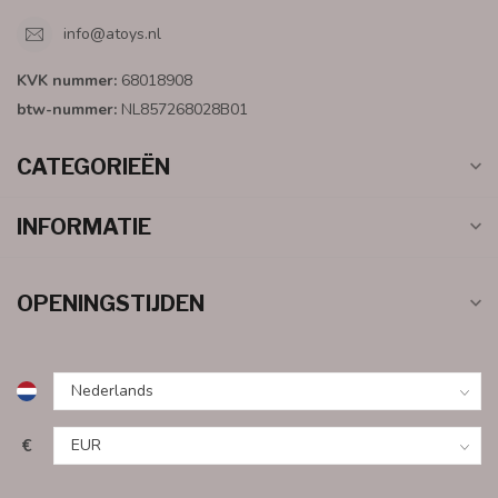
info@atoys.nl
KVK nummer:
68018908
btw-nummer:
NL857268028B01
CATEGORIEËN
INFORMATIE
OPENINGSTIJDEN
€