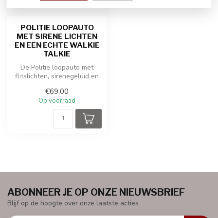
POLITIE LOOPAUTO
MET SIRENE LICHTEN
EN EEN ECHTE WALKIE
TALKIE
De Politie loopauto met
flitslichten, sirenegeluid en
een echte werkende Walkie
€69,00
...
Op voorraad
ABONNEER JE OP ONZE NIEUWSBRIEF
Blijf op de hoogte over onze laatste acties