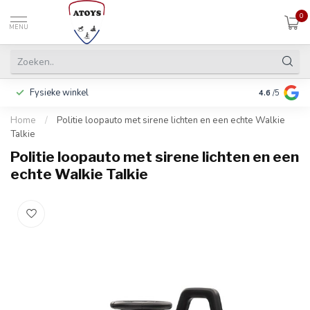
0
MENU
Fysieke winkel
Betalen in 3
4.6
/5
Home
/
Politie loopauto met sirene lichten en een echte Walkie
Talkie
Politie loopauto met sirene lichten en een
echte Walkie Talkie