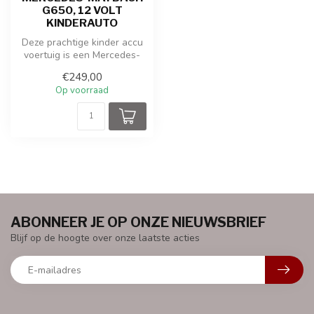
G650, 12 VOLT
KINDERAUTO
Deze prachtige kinder accu
voertuig is een Mercedes-
maybach G650. Het betreft
€249,00
ee...
Op voorraad
ABONNEER JE OP ONZE NIEUWSBRIEF
Blijf op de hoogte over onze laatste acties