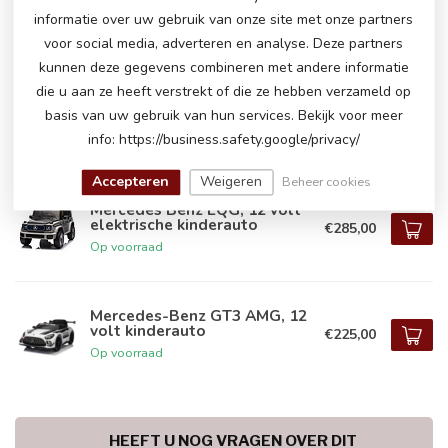
volt kinderauto
€229,00
informatie over uw gebruik van onze site met onze partners
Op voorraad
voor social media, adverteren en analyse. Deze partners
kunnen deze gegevens combineren met andere informatie
die u aan ze heeft verstrekt of die ze hebben verzameld op
Mercedes CLA 45 S AMG, 12
basis van uw gebruik van hun services. Bekijk voor meer
volt kinderauto
€239,00
info: https://business.safety.google/privacy/
Op voorraad
Accepteren
Weigeren
Beheer cookies
Mercedes Benz EQG, 12 volt
elektrische kinderauto
€285,00
Op voorraad
Mercedes-Benz GT3 AMG, 12
volt kinderauto
€225,00
Op voorraad
HEEFT U NOG VRAGEN OVER DIT