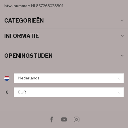
btw-nummer:
NL857268028B01
CATEGORIEËN
INFORMATIE
OPENINGSTIJDEN
€