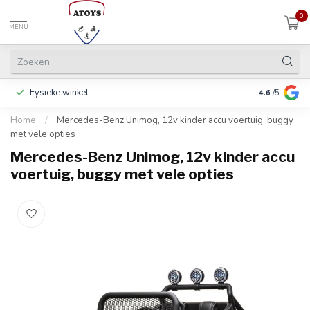
0
MENU
Fysieke winkel
Betalen in 3
4.6
/5
Home
/
Mercedes-Benz Unimog, 12v kinder accu voertuig, buggy
met vele opties
Mercedes-Benz Unimog, 12v kinder accu
voertuig, buggy met vele opties