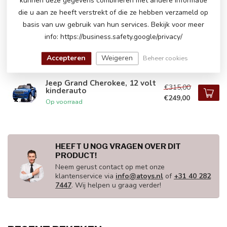
kunnen deze gegevens combineren met andere informatie
die u aan ze heeft verstrekt of die ze hebben verzameld op
basis van uw gebruik van hun services. Bekijk voor meer
Jeep Grand Cherokee, 12 volt
€300,00
kinderauto
info: https://business.safety.google/privacy/
€239,00
Op voorraad
Accepteren
Weigeren
Beheer cookies
Jeep Grand Cherokee, 12 volt
€315,00
kinderauto
€249,00
Op voorraad
HEEFT U NOG VRAGEN OVER DIT
PRODUCT!
Neem gerust contact op met onze
klantenservice via
info@atoys.nl
of
+31 40 282
7447
. Wij helpen u graag verder!