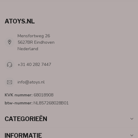
ATOYS.NL
Mensfortweg 26
5627BR Eindhoven
Nederland
+31 40 282 7447
info@atoys.nl
KVK nummer:
68018908
btw-nummer:
NL857268028B01
CATEGORIEËN
INFORMATIE