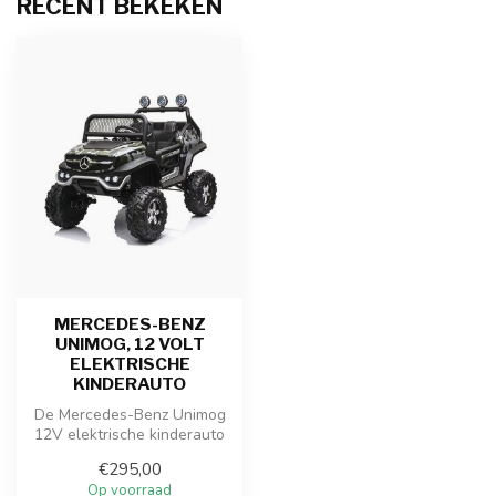
RECENT BEKEKEN
MERCEDES-BENZ
UNIMOG, 12 VOLT
ELEKTRISCHE
KINDERAUTO
De Mercedes-Benz Unimog
12V elektrische kinderauto
is de ultieme droom van
€295,00
klein...
Op voorraad