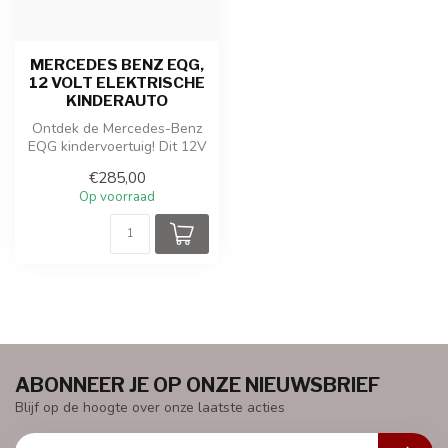
MERCEDES BENZ EQG,
12 VOLT ELEKTRISCHE
KINDERAUTO
Ontdek de Mercedes-Benz
EQG kindervoertuig! Dit 12V
voertuig biedt een
€285,00
spannende...
Op voorraad
ABONNEER JE OP ONZE NIEUWSBRIEF
Blijf op de hoogte over onze laatste acties