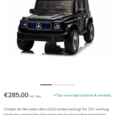
€285,00
Op voorraad (online & winkel)
Incl. btw
Ontdek de Mercedes-Benz EQG kindervoertuig! Dit 12V voertuig
biedt een spannende rijervaring met hoogwaardige kenmerken