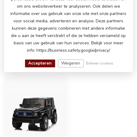
om ons websiteverkeer te analyseren. Ook delen we
informatie over uw gebruik van onze site met onze partners
HEEFT U NOG VRAGEN OVER DIT
voor social media, adverteren en analyse. Deze partners
PRODUCT!
kunnen deze gegevens combineren met andere informatie
Neem gerust contact op met onze
die u aan ze heeft verstrekt of die ze hebben verzameld op
klantenservice via
info@atoys.nl
of
+31 40 282
7447
. Wij helpen u graag verder!
basis van uw gebruik van hun services. Bekijk voor meer
info: https://business.safety.google/privacy/
Accepteren
Weigeren
Beheer cookies
RECENT BEKEKEN