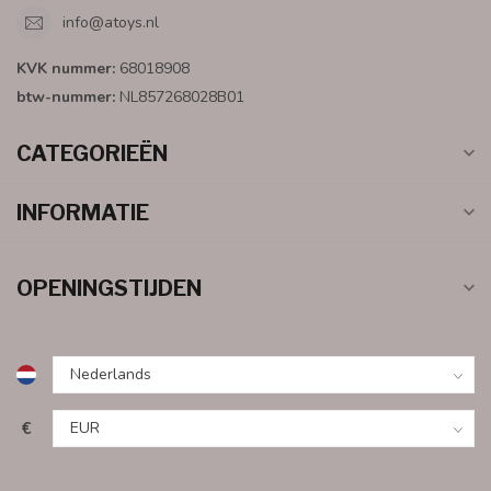
info@atoys.nl
KVK nummer:
68018908
btw-nummer:
NL857268028B01
CATEGORIEËN
INFORMATIE
OPENINGSTIJDEN
€