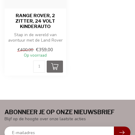
RANGE ROVER, 2
ZITTER, 24 VOLT
KINDERAUTO
Stap in de wereld van
avontuur met de Land Rover
Range Rover kinderaccu
€359,00
€400,00
auto! De...
Op voorraad
ABONNEER JE OP ONZE NIEUWSBRIEF
Blijf op de hoogte over onze laatste acties