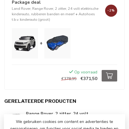
Package deal
Land Rover, Range Rover, 2 zitter, 24 volt elektrische
-2%
kinderauto, rubberen banden en meer!
+
Autohoes
t.b.v. kinderauto (groot)
+
Op voorraad
€371,50
€378,95
GERELATEERDE PRODUCTEN
Range Rover, 2 zitter, 24 volt
€420,00
kinderauto
We gebruiken cookies om content en advertenties te
€375,00
Op voorraad
personaliseren, om functies voor social media te bieden en