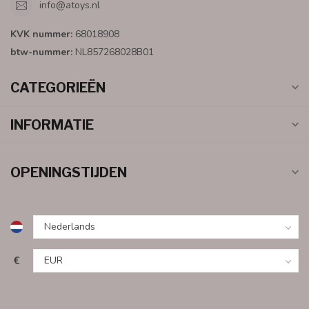
info@atoys.nl
KVK nummer:
68018908
btw-nummer:
NL857268028B01
CATEGORIEËN
INFORMATIE
OPENINGSTIJDEN
€