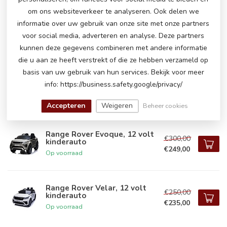
om ons websiteverkeer te analyseren. Ook delen we
informatie over uw gebruik van onze site met onze partners
Range Rover Evoque, 12 volt
kinderauto
voor social media, adverteren en analyse. Deze partners
€239,00
Op voorraad
kunnen deze gegevens combineren met andere informatie
die u aan ze heeft verstrekt of die ze hebben verzameld op
basis van uw gebruik van hun services. Bekijk voor meer
Range Rover Evoque, 12 volt
info: https://business.safety.google/privacy/
kinderauto
€239,00
Op voorraad
Accepteren
Weigeren
Beheer cookies
Range Rover Evoque, 12 volt
€300,00
kinderauto
€249,00
Op voorraad
Range Rover Velar, 12 volt
€250,00
kinderauto
€235,00
Op voorraad