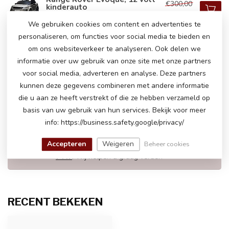
€300,00
kinderauto
€249,00
Op voorraad
We gebruiken cookies om content en advertenties te
personaliseren, om functies voor social media te bieden en
om ons websiteverkeer te analyseren. Ook delen we
Range Rover Velar, 12 volt
€250,00
kinderauto
informatie over uw gebruik van onze site met onze partners
€235,00
Op voorraad
voor social media, adverteren en analyse. Deze partners
kunnen deze gegevens combineren met andere informatie
die u aan ze heeft verstrekt of die ze hebben verzameld op
basis van uw gebruik van hun services. Bekijk voor meer
HEEFT U NOG VRAGEN OVER DIT
info: https://business.safety.google/privacy/
PRODUCT!
Neem gerust contact op met onze
Accepteren
Weigeren
Beheer cookies
klantenservice via
info@atoys.nl
of
+31 40 282
7447
. Wij helpen u graag verder!
RECENT BEKEKEN