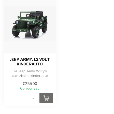
JEEP ARMY, 12 VOLT
KINDERAUTO
De Jeep Army Willy's
elektrische kinderauto
combineert stoer militair
€255,00
design met...
Op voorraad