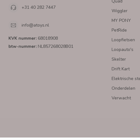
Quad
+31 40 282 7447
Wiggler
MY PONY
info@atoys.nl
PetRide
KVK nummer:
68018908
Loopfietsen
btw-nummer:
NL857268028B01
Loopauto's
Skelter
Drift Kart
Elektrische st
Onderdelen
Verwacht