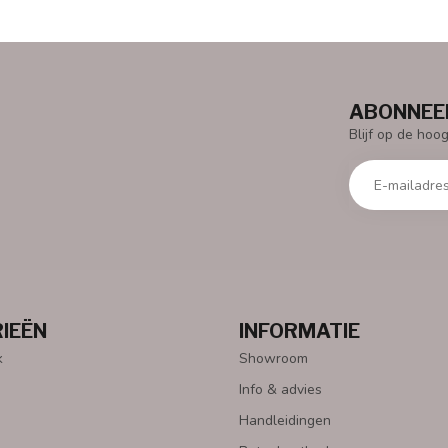
ABONNEER
Blijf op de hoo
IEËN
INFORMATIE
k
Showroom
Info & advies
Handleidingen