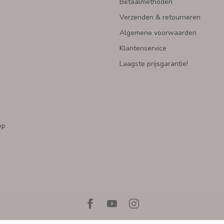
Betaalmethoden
Verzenden & retourneren
Algemene voorwaarden
Klantenservice
Laagste prijsgarantie!
ep