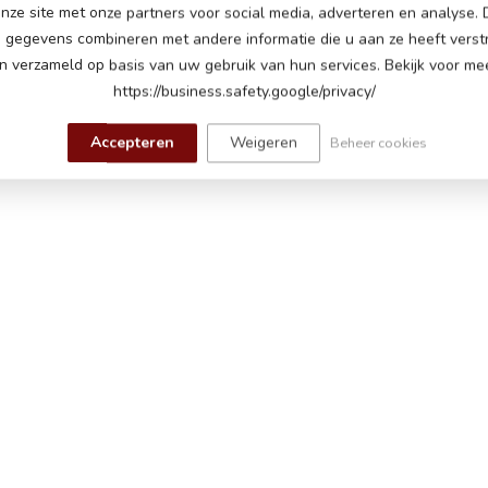
nze site met onze partners voor social media, adverteren en analyse.
cu
gegevens combineren met andere informatie die u aan ze heeft verstr
ren, een motor op ieder achterwiel
 verzameld op basis van uw gebruik van hun services. Bekijk voor mee
https://business.safety.google/privacy/
nelheden tot 6 km per uur
Accepteren
Weigeren
Beheer cookies
 koplampen, dashboard verlichting, zwaailichten,
n
 knopjes, politie sirene, batterij indicator
edig rubberen banden, heupgordel
dsbediening met verstelbare snelheden en
e
aden, tot 60 minuten speeltijd op een vlakke weg
ot 5 jaar tot maximaal 30 kg