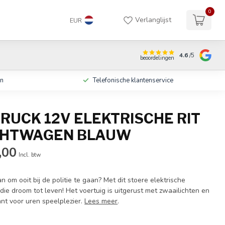
0
Verlanglijst
EUR
4.6
/5
beoordelingen
en
Telefonische klantenservice
TRUCK 12V ELEKTRISCHE RIT
CHTWAGEN BLAUW
,00
Incl. btw
 om ooit bij de politie te gaan? Met dit stoere elektrische
 die droom tot leven! Het voertuig is uitgerust met zwaailichten en
ant voor uren speelplezier.
Lees meer
.