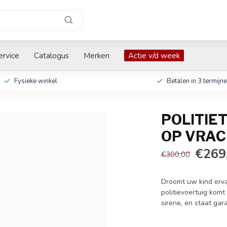
ervice
Catalogus
Merken
Actie v/d week
Fysieke winkel
Betalen in 3 termijn
POLITIE
OP VRA
€269
€300,00
Droomt uw kind ervan
politievoertuig komt
sirene, en staat gar