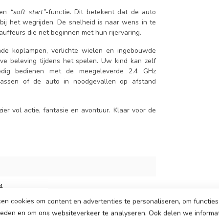
 een
“soft start”
-functie. Dit betekent dat de auto
 bij het wegrijden. De snelheid is naar wens in te
auffeurs die net beginnen met hun rijervaring.
ende koplampen, verlichte wielen en ingebouwde
eve beleving tijdens het spelen. Uw kind kan zelf
edig bedienen met de meegeleverde 2.4 GHz
passen of de auto in noodgevallen op afstand
zier vol actie, fantasie en avontuur. Klaar voor de
4
en cookies om content en advertenties te personaliseren, om functies 
ieden en om ons websiteverkeer te analyseren. Ook delen we informa