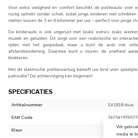
Voor extra veiligheid en comfort beschikt de politieauto over
rustig optrekt zonder schok, zodat jonge kinderen niet schrikken
stellen tussen de 3 en 6 kilometer per uur – perfect voor jonge ch
De kinderauto is ook uitgerust met leuke extra’s zoals werk
muziek en geluiden. Dit zorgt voor een realistische en interacti
rijden met het gaspedaal, maar u kunt de auto ook voll
afstandsbediening. Daarmee kunt u sturen, de snelheid aan
blokkeren.
Met dit elektrische politievoertuig beleeft uw kind uren speelple
patrouille? De achtervolging kan beginnen!
SPECIFICATIES
Artikelnummer
SX1818-blue
EAN Code
742341976577
We gebruik
Kleur
Blauw
media te b