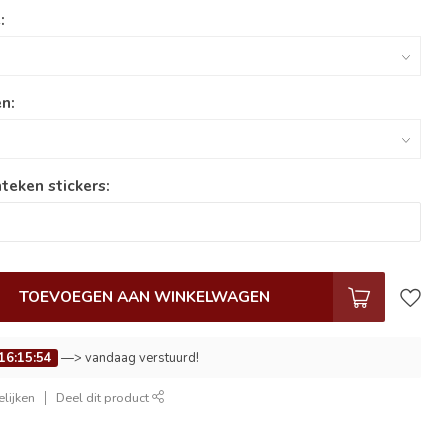
:
n:
teken stickers:
TOEVOEGEN AAN WINKELWAGEN
16:15:53
—> vandaag verstuurd!
lijken
Deel dit product