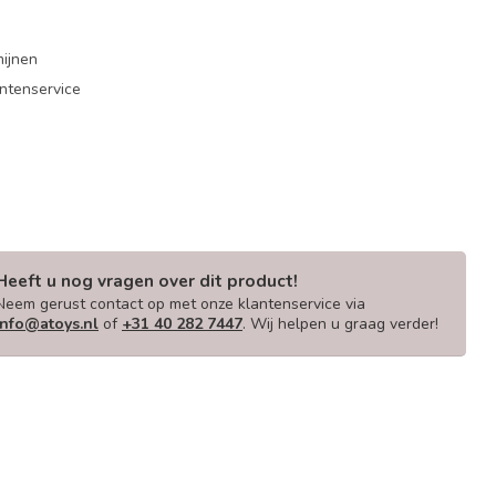
mijnen
antenservice
Heeft u nog vragen over dit product!
Neem gerust contact op met onze klantenservice via
info@atoys.nl
of
+31 40 282 7447
. Wij helpen u graag verder!