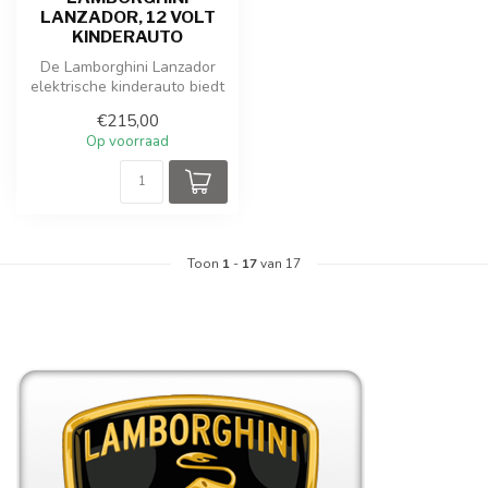
LANZADOR, 12 VOLT
KINDERAUTO
De Lamborghini Lanzador
elektrische kinderauto biedt
een perfecte combinatie
€215,00
van...
Op voorraad
Toon
1
-
17
van 17