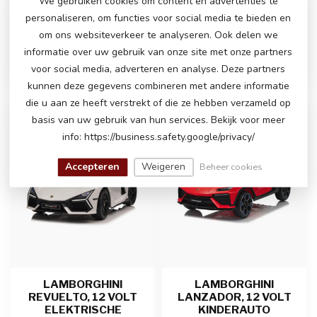
We gebruiken cookies om content en advertenties te
Lamborghini Revuelto is een
personaliseren, om functies voor social media te bieden en
opvallende en sportieve ki...
€229,00
€249,00
om ons websiteverkeer te analyseren. Ook delen we
Op voorraad
Op voorraad
informatie over uw gebruik van onze site met onze partners
voor social media, adverteren en analyse. Deze partners
kunnen deze gegevens combineren met andere informatie
die u aan ze heeft verstrekt of die ze hebben verzameld op
MP4-DISPLAY
basis van uw gebruik van hun services. Bekijk voor meer
info: https://business.safety.google/privacy/
Accepteren
Weigeren
Beheer cookies
LAMBORGHINI
LAMBORGHINI
REVUELTO, 12 VOLT
LANZADOR, 12 VOLT
ELEKTRISCHE
KINDERAUTO