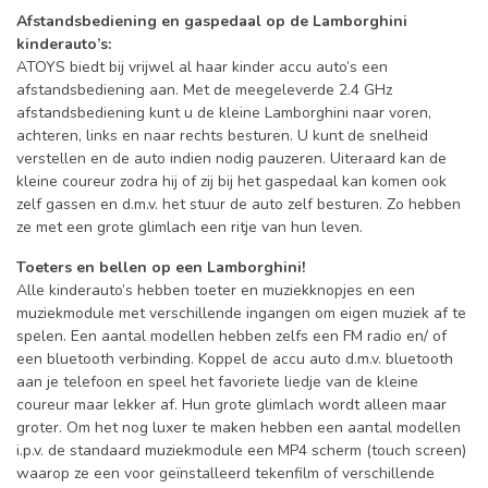
Afstandsbediening en gaspedaal op de Lamborghini
kinderauto’s:
ATOYS biedt bij vrijwel al haar kinder accu auto’s een
afstandsbediening aan. Met de meegeleverde 2.4 GHz
afstandsbediening kunt u de kleine Lamborghini naar voren,
achteren, links en naar rechts besturen. U kunt de snelheid
verstellen en de auto indien nodig pauzeren. Uiteraard kan de
kleine coureur zodra hij of zij bij het gaspedaal kan komen ook
zelf gassen en d.m.v. het stuur de auto zelf besturen. Zo hebben
ze met een grote glimlach een ritje van hun leven.
Toeters en bellen op een Lamborghini!
Alle kinderauto’s hebben toeter en muziekknopjes en een
muziekmodule met verschillende ingangen om eigen muziek af te
spelen. Een aantal modellen hebben zelfs een FM radio en/ of
een bluetooth verbinding. Koppel de accu auto d.m.v. bluetooth
aan je telefoon en speel het favoriete liedje van de kleine
coureur maar lekker af. Hun grote glimlach wordt alleen maar
groter. Om het nog luxer te maken hebben een aantal modellen
i.p.v. de standaard muziekmodule een MP4 scherm (touch screen)
waarop ze een voor geïnstalleerd tekenfilm of verschillende