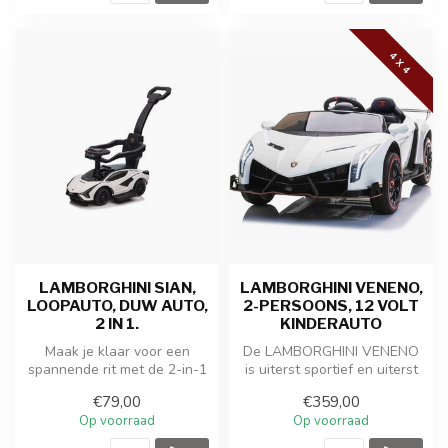
4 X 4
LAMBORGHINI SIAN,
LAMBORGHINI VENENO,
LOOPAUTO, DUW AUTO,
2-PERSOONS, 12 VOLT
2 IN 1.
KINDERAUTO
Maak je klaar voor een
De LAMBORGHINI VENENO
spannende rit met de 2-in-1
is uiterst sportief en uiterst
Speelgoed Lamborghini Sian
stoer. De prachtige kindera...
€79,00
€359,00
Lo...
Op voorraad
Op voorraad