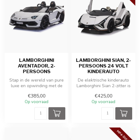
LAMBORGHINI
LAMBORGHINI SIAN, 2-
AVENTADOR, 2-
PERSOONS 24 VOLT
PERSOONS
KINDERAUTO
Stap in de wereld van pure
De elektrische kinderauto
luxe en opwinding met de
Lamborghini Sian 2-zitter is
Lamborghini Aventador
een indrukwekkende en
€385,00
€425,00
kinder...
lux...
Op voorraad
Op voorraad
MP4-DISPLAY