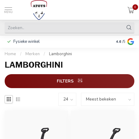
0
MENU
Fysieke winkel
Betalen in 3
4.6
/5
Home
/
Merken
/
Lamborghini
LAMBORGHINI
FILTERS