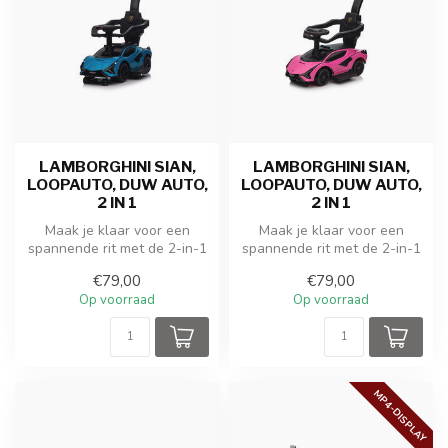
LAMBORGHINI SIAN,
LAMBORGHINI SIAN,
LOOPAUTO, DUW AUTO,
LOOPAUTO, DUW AUTO,
2 IN 1
2 IN 1
Maak je klaar voor een
Maak je klaar voor een
spannende rit met de 2-in-1
spannende rit met de 2-in-1
Speelgoed Lamborghini Sian
Speelgoed Lamborghini Sian
€79,00
€79,00
Lo...
Lo...
Op voorraad
Op voorraad
MP4-DISPLAY