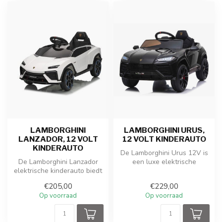
LAMBORGHINI
LAMBORGHINI URUS,
LANZADOR, 12 VOLT
12 VOLT KINDERAUTO
KINDERAUTO
De Lamborghini Urus 12V is
De Lamborghini Lanzador
een luxe elektrische
elektrische kinderauto biedt
kinderauto met krachtige
een perfecte combinatie
motoren...
€205,00
€229,00
van...
Op voorraad
Op voorraad