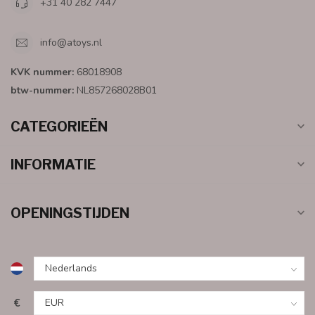
+31 40 282 7447
info@atoys.nl
KVK nummer:
68018908
btw-nummer:
NL857268028B01
CATEGORIEËN
INFORMATIE
OPENINGSTIJDEN
€