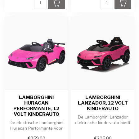
LAMBORGHINI
LAMBORGHINI
HURACAN
LANZADOR, 12 VOLT
PERFORMANTE, 12
KINDERAUTO
VOLT KINDERAUTO
De Lamborghini Lanzador
De elektrische Lamborghini
elektrische kinderauto biedt
Huracan Performante voor
een perfecte combinatie
kinderen biedt ultiem rijple...
van...
€259,00
€205,00