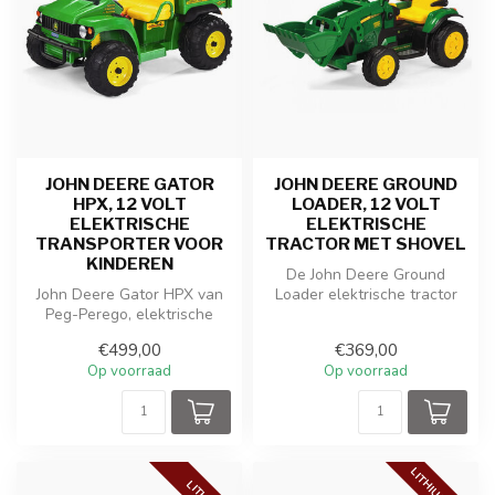
JOHN DEERE GATOR
JOHN DEERE GROUND
HPX, 12 VOLT
LOADER, 12 VOLT
ELEKTRISCHE
ELEKTRISCHE
TRANSPORTER VOOR
TRACTOR MET SHOVEL
KINDEREN
De John Deere Ground
John Deere Gator HPX van
Loader elektrische tractor
Peg-Perego, elektrische
met een echt werkende
kindertractor met krachtige
graafarm i...
€499,00
€369,00
12 ...
Op voorraad
Op voorraad