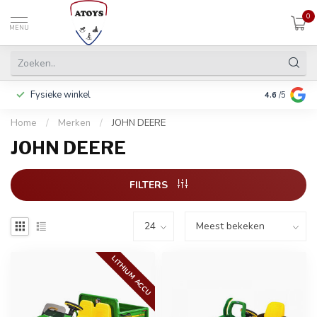
0
MENU
Fysieke winkel
Betalen in 3
4.6
/5
Home
/
Merken
/
JOHN DEERE
JOHN DEERE
FILTERS
LITHIUM ACCU