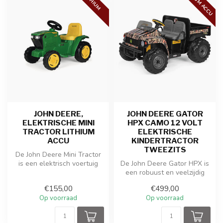
LITHIUM ACCU
LITHIUM
JOHN DEERE,
JOHN DEERE GATOR
ELEKTRISCHE MINI
HPX CAMO 12 VOLT
TRACTOR LITHIUM
ELEKTRISCHE
ACCU
KINDERTRACTOR
TWEEZITS
De John Deere Mini Tractor
is een elektrisch voertuig
De John Deere Gator HPX is
voor kinderen van 2 tot 4 ...
een robuust en veelzijdig
elektrisch voertuig voor ki...
€155,00
€499,00
Op voorraad
Op voorraad