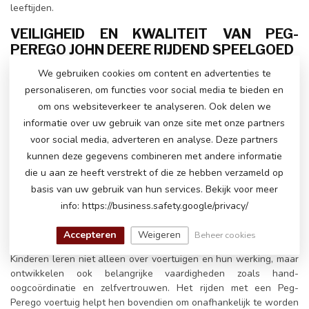
leeftijden.
VEILIGHEID EN KWALITEIT VAN PEG-
PEREGO JOHN DEERE RIJDEND SPEELGOED
Veiligheid staat altijd voorop bij Peg-Perego. Het speelgoed is
We gebruiken cookies om content en advertenties te
gemaakt van duurzame materialen die bestand zijn tegen
personaliseren, om functies voor social media te bieden en
intensief gebruik, en alle voertuigen zijn uitgerust met
om ons websiteverkeer te analyseren. Ook delen we
geavanceerde veiligheidskenmerken. De John Deere rijdende
informatie over uw gebruik van onze site met onze partners
voertuigen van Peg-Perego hebben stevige wielen, stabiele
voor social media, adverteren en analyse. Deze partners
constructies en gemakkelijk te bedienen pedaalsystemen. Ook
zijn de voertuigen uitgerust met tractiebanden, zodat kinderen
kunnen deze gegevens combineren met andere informatie
gemakkelijk op verschillende ondergronden kunnen rijden, van
die u aan ze heeft verstrekt of die ze hebben verzameld op
gras tot zand.
basis van uw gebruik van hun services. Bekijk voor meer
info: https://business.safety.google/privacy/
LEERZAAM EN LEUK
Naast het plezier dat kinderen hebben bij het rijden met hun John
Accepteren
Weigeren
Beheer cookies
Deere speelgoedvoertuig, biedt het ook educatieve voordelen.
Kinderen leren niet alleen over voertuigen en hun werking, maar
ontwikkelen ook belangrijke vaardigheden zoals hand-
oogcoördinatie en zelfvertrouwen. Het rijden met een Peg-
Perego voertuig helpt hen bovendien om onafhankelijk te worden