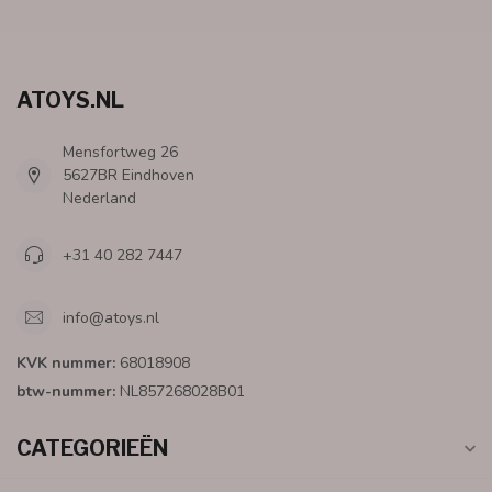
ATOYS.NL
Mensfortweg 26
5627BR Eindhoven
Nederland
+31 40 282 7447
info@atoys.nl
KVK nummer:
68018908
btw-nummer:
NL857268028B01
CATEGORIEËN