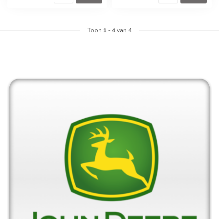
Toon
1
-
4
van 4