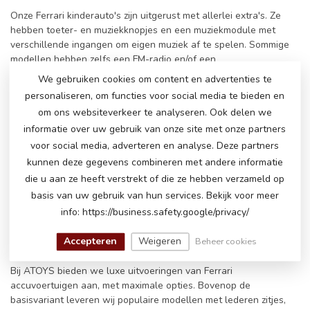
Onze Ferrari kinderauto's zijn uitgerust met allerlei extra's. Ze
hebben toeter- en muziekknopjes en een muziekmodule met
verschillende ingangen om eigen muziek af te spelen. Sommige
modellen hebben zelfs een FM-radio en/of een
bluetoothverbinding. Koppel de accuauto via bluetooth aan je
We gebruiken cookies om content en advertenties te
telefoon en speel het favoriete nummer van de kleine coureur af
personaliseren, om functies voor social media te bieden en
- hun glimlach wordt alleen maar groter. Voor nog meer luxe
om ons websiteverkeer te analyseren. Ook delen we
hebben sommige modellen in plaats van de standaard
informatie over uw gebruik van onze site met onze partners
muziekmodule een MP4-scherm (touchscreen) waarop ze
voorgeïnstalleerde tekenfilms of muziekjes kunnen afspelen.
voor social media, adverteren en analyse. Deze partners
Bovendien hebben onze elektrische accuauto's echte
kunnen deze gegevens combineren met andere informatie
autoverlichting, inclusief koplampen, achterlampen, verlicht
die u aan ze heeft verstrekt of die ze hebben verzameld op
dashboard en soms zelfs verlichte wielen.
basis van uw gebruik van hun services. Bekijk voor meer
info: https://business.safety.google/privacy/
Bij het optrekken ervaren kinderen geen harde schok, dankzij de
soft-startfunctie die de snelheid geleidelijk opbouwt. Hierdoor
Accepteren
Weigeren
Beheer cookies
vertrekt en stopt de auto met een aangename snelheid.
Bij ATOYS bieden we luxe uitvoeringen van Ferrari
accuvoertuigen aan, met maximale opties. Bovenop de
basisvariant leveren wij populaire modellen met lederen zitjes,