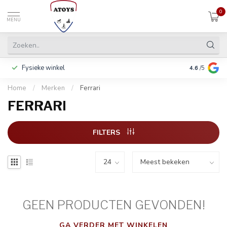
0
MENU
Fysieke winkel
Betalen in 3
4.6
/5
Home
/
Merken
/
Ferrari
FERRARI
FILTERS
GEEN PRODUCTEN GEVONDEN!
GA VERDER MET WINKELEN