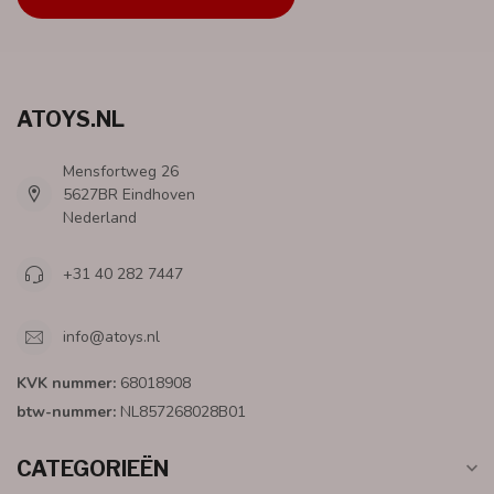
ATOYS.NL
Mensfortweg 26
5627BR Eindhoven
Nederland
+31 40 282 7447
info@atoys.nl
KVK nummer:
68018908
btw-nummer:
NL857268028B01
CATEGORIEËN