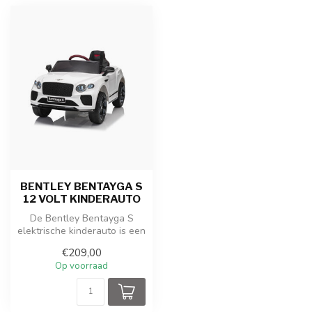
BENTLEY BENTAYGA S
12 VOLT KINDERAUTO
De Bentley Bentayga S
elektrische kinderauto is een
luxe mini-SUV met
€209,00
realistisc...
Op voorraad