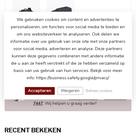
+
We gebruiken cookies om content en advertenties te
personaliseren, om functies voor social media te bieden en
om ons websiteverkeer te analyseren. Ook delen we
informatie over uw gebruik van onze site met onze partners
Op voorraad
voor social media, adverteren en analyse. Deze partners
€221,50
€228,95
kunnen deze gegevens combineren met andere informatie
die u aan ze heeft verstrekt of die ze hebben verzameld op
basis van uw gebruik van hun services. Bekijk voor meer
info: https://business.safety.google/privacy/
HEEFT U NOG VRAGEN OVER DIT
PRODUCT!
Accepteren
Weigeren
Beheer cookies
Neem gerust contact op met onze
klantenservice via
info@atoys.nl
of
+31 40 282
7447
. Wij helpen u graag verder!
RECENT BEKEKEN