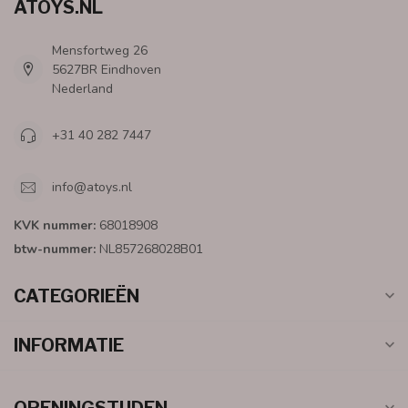
ATOYS.NL
Mensfortweg 26
5627BR Eindhoven
Nederland
+31 40 282 7447
info@atoys.nl
KVK nummer:
68018908
btw-nummer:
NL857268028B01
CATEGORIEËN
INFORMATIE
OPENINGSTIJDEN