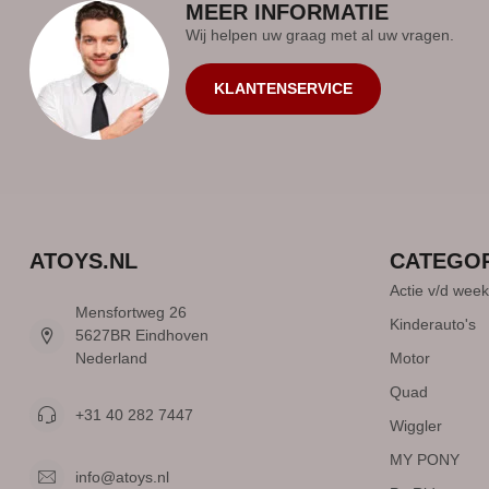
MEER INFORMATIE
Wij helpen uw graag met al uw vragen.
KLANTENSERVICE
ATOYS.NL
CATEGO
Actie v/d week
Mensfortweg 26
Kinderauto's
5627BR Eindhoven
Nederland
Motor
Quad
+31 40 282 7447
Wiggler
MY PONY
info@atoys.nl