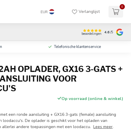
0
Verlanglijst
EUR
4.6
/5
beoordelingen
en
Telefonische klantenservice
2AH OPLADER, GX16 3-GATS +
ANSLUITING VOOR
U'S
Op voorraad (online & winkel)
 met een ronde aansluiting + GX16 3-gats (female) aansluiting
n loodaccu's. De oplader is geschikt voor het opladen van
n allerlei andere toepassingen met een loodaccu.
Lees meer
.