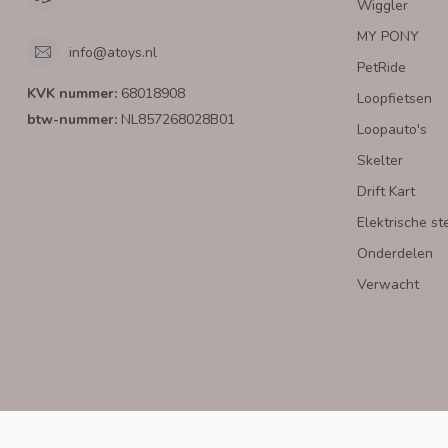
Wiggler
MY PONY
info@atoys.nl
PetRide
KVK nummer:
68018908
Loopfietsen
btw-nummer:
NL857268028B01
Loopauto's
Skelter
Drift Kart
Elektrische st
Onderdelen
Verwacht