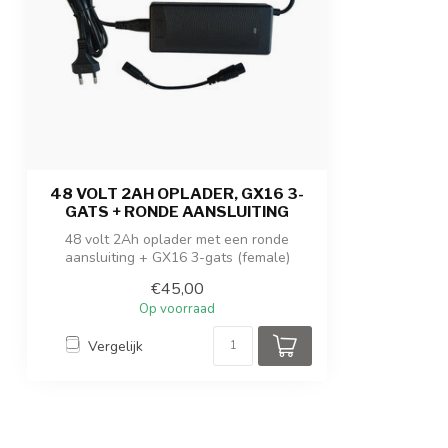
48 VOLT 2AH OPLADER, GX16 3-
GATS + RONDE AANSLUITING
48 volt 2Ah oplader met een ronde
aansluiting + GX16 3-gats (female)
aansluiting...
€45,00
Op voorraad
Vergelijk