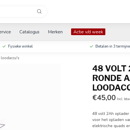
ervice
Catalogus
Merken
Actie v/d week
Fysieke winkel
Betalen in 3 termijn
 loodaccu's
48 VOLT 
RONDE A
LOODACC
€45,00
Incl. btw
48 volt 2Ah oplader
voor het opladen va
elektrische quads e