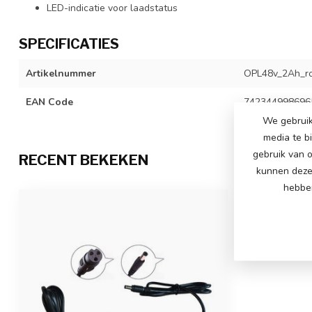
LED-indicatie voor laadstatus
SPECIFICATIES
Artikelnummer
OPL48v_2Ah_r
EAN Code
742344998696
We gebruik
media te b
gebruik van o
RECENT BEKEKEN
kunnen deze 
hebben