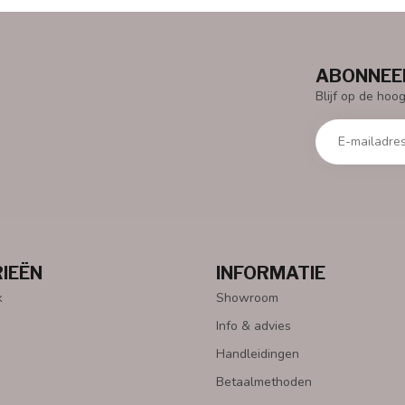
ABONNEER
Blijf op de hoo
IEËN
INFORMATIE
k
Showroom
Info & advies
Handleidingen
Betaalmethoden