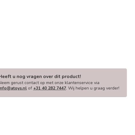
Heeft u nog vragen over dit product!
Neem gerust contact op met onze klantenservice via
info@atoys.nl
of
+31 40 282 7447
. Wij helpen u graag verder!