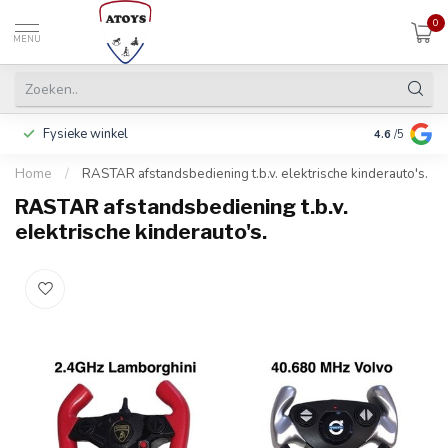
0
MENU
Fysieke winkel
Betalen in 3
4.6
/5
Home
/
RASTAR afstandsbediening t.b.v. elektrische kinderauto's.
RASTAR afstandsbediening t.b.v.
elektrische kinderauto's.