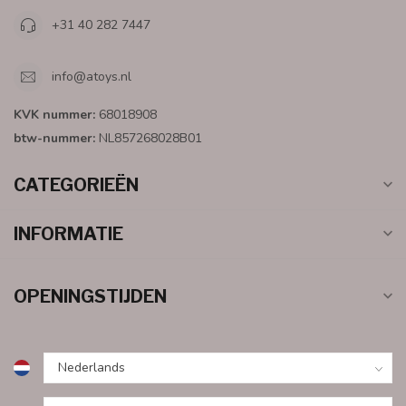
+31 40 282 7447
info@atoys.nl
KVK nummer:
68018908
btw-nummer:
NL857268028B01
CATEGORIEËN
INFORMATIE
OPENINGSTIJDEN