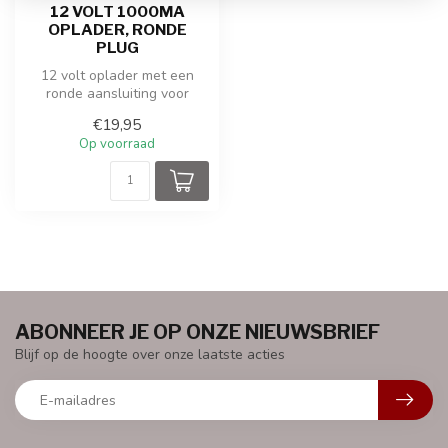
12 VOLT 1000MA
OPLADER, RONDE
PLUG
12 volt oplader met een
ronde aansluiting voor
elektrische kinderauto's,
€19,95
quads, ...
Op voorraad
ABONNEER JE OP ONZE NIEUWSBRIEF
Blijf op de hoogte over onze laatste acties