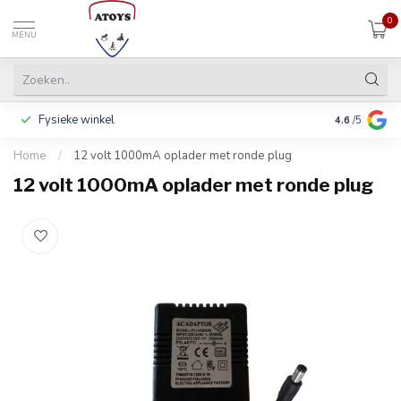
0
MENU
Fysieke winkel
Betalen in 3
4.6
/5
Home
/
12 volt 1000mA oplader met ronde plug
12 volt 1000mA oplader met ronde plug