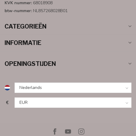
KVK nummer:
68018908
btw-nummer:
NL857268028B01
CATEGORIEËN
INFORMATIE
OPENINGSTIJDEN
€